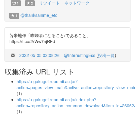
リツイート・ネットワーク
1
2
@thanksanime_etc
1
苫米地伸「喫煙者になること/であること」
https://t.co/2rWw7njRFd
2022-05-05 02:08:26
@InterestingEss
(
投稿一覧
)
収集済み URL リスト
https://u-gakugei.repo.nii.ac.jp/?
action=pages_view_main&active_action=repository_view_ma
(1)
https://u-gakugei.repo.nii.ac.jp/index.php?
action=repository_action_common_download&item_id=26062&
(1)