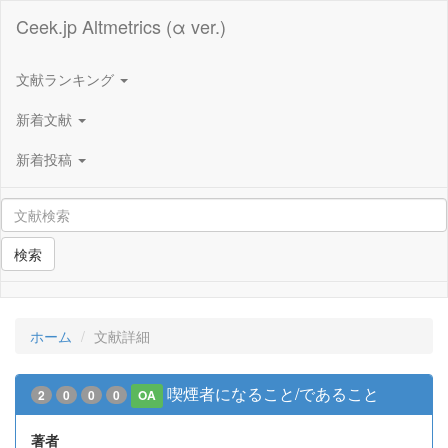
Ceek.jp Altmetrics (α ver.)
文献ランキング
新着文献
新着投稿
検索
ホーム
文献詳細
喫煙者になること/であること
2
0
0
0
OA
著者