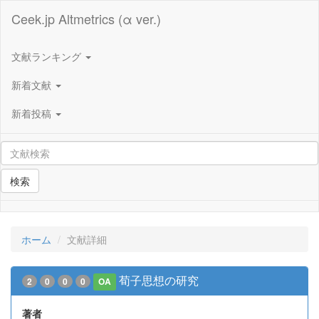
Ceek.jp Altmetrics (α ver.)
文献ランキング
新着文献
新着投稿
検索
ホーム
文献詳細
荀子思想の研究
2
0
0
0
OA
著者