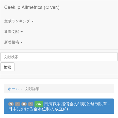
Ceek.jp Altmetrics (α ver.)
文献ランキング
新着文献
新着投稿
検索
ホーム
文献詳細
日清戦争賠償金の領収と幣制改革 -
3
0
0
0
OA
日本における金本位制の成立(3) -