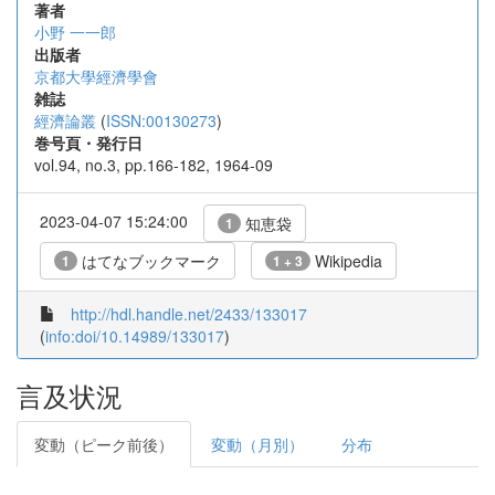
著者
小野 一一郎
出版者
京都大學經濟學會
雑誌
經濟論叢
(
ISSN:00130273
)
巻号頁・発行日
vol.94, no.3, pp.166-182, 1964-09
2023-04-07 15:24:00
知恵袋
1
はてなブックマーク
Wikipedia
1
1 + 3
http://hdl.handle.net/2433/133017
(
info:doi/10.14989/133017
)
言及状況
変動（ピーク前後）
変動（月別）
分布