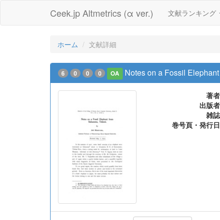
Ceek.jp Altmetrics (α ver.)
文献ランキング
ホーム
文献詳細
Notes on a Fossil Elephan
6
0
0
0
OA
著者
出版者
雑誌
巻号頁・発行日