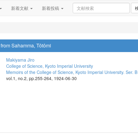
新着文献
新着投稿
t from Sahamma, Tôtômi
Makiyama Jiro
College of Science, Kyoto Imperial University
Memoirs of the College of Science, Kyoto Imperial University. Ser. B
vol.1, no.2, pp.255-264, 1924-06-30