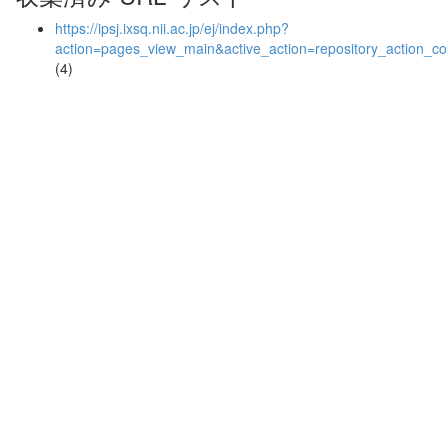
https://ipsj.ixsq.nii.ac.jp/ej/index.php?
action=pages_view_main&active_action=repository_action_
(4)