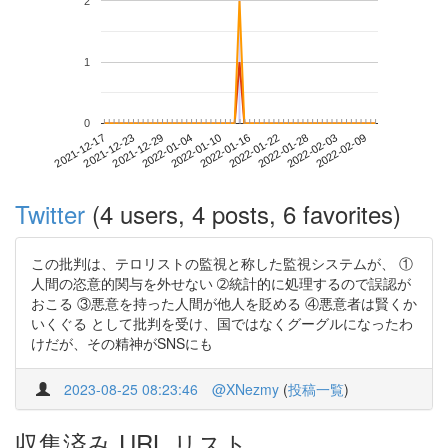
2
1
0
2022-02-03
2021-12-17
2022-01-04
2022-01-22
2022-02-09
2021-12-23
2022-01-10
2022-01-28
2021-12-29
2022-01-16
Twitter
(4 users, 4 posts, 6 favorites)
この批判は、テロリストの監視と称した監視システムが、 ①
人間の恣意的関与を外せない ➁統計的に処理するので誤認が
おこる ③悪意を持った人間が他人を貶める ④悪意者は賢くか
いくぐる として批判を受け、国ではなくグーグルになったわ
けだが、その精神がSNSにも
2023-08-25 08:23:46
@XNezmy
(
投稿一覧
)
収集済み URL リスト