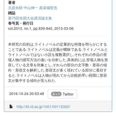
著者
北原央樹
中山伸一
真栄城哲也
雑誌
第75回全国大会講演論文集
巻号頁・発行日
vol.2013, no.1, pp.839-840, 2013-03-06
本研究の目的は,ライトノベルの定量的な特徴を明らかにする
ことである.ライトノベルは定義が曖昧である.ライトノベルと
ライトノベルではない小説を複数選択し,それぞれの作品の登
場人物の描写方法の違いを分析した.具体的には,登場人物を形
容している文章を対象とし,それらの部分の文字数・形容の傾
向・形容文を解析した.形容文が多く現れている部分に着目す
ると,ライトノベルは人物が現れてから比較的早い段階に形容
文が集中する傾向が見られた.
2016-10-24 20:53:48
Twitter
5 + 1
http://id.nii.ac.jp/1001/00112320/