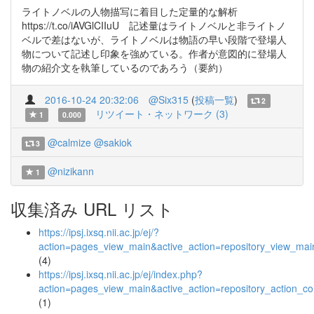
ライトノベルの人物描写に着目した定量的な解析
https://t.co/iAVGlCIIuU 記述量はライトノベルと非ライトノ
ベルで差はないが、ライトノベルは物語の早い段階で登場人
物について記述し印象を強めている。作者が意図的に登場人
物の紹介文を執筆しているのであろう（要約）
2016-10-24 20:32:06
@Six315
(
投稿一覧
)
2
リツイート・ネットワーク (3)
1
0.000
@calmize
@sakiok
3
@nizikann
1
収集済み URL リスト
https://ipsj.ixsq.nii.ac.jp/ej/?
action=pages_view_main&active_action=repository_view_ma
(4)
https://ipsj.ixsq.nii.ac.jp/ej/index.php?
action=pages_view_main&active_action=repository_action_
(1)