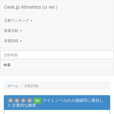
Ceek.jp Altmetrics (α ver.)
文献ランキング
新着文献
新着投稿
検索
ホーム
文献詳細
ライトノベルの人物描写に着目し
5
0
0
0
OA
た定量的な解析