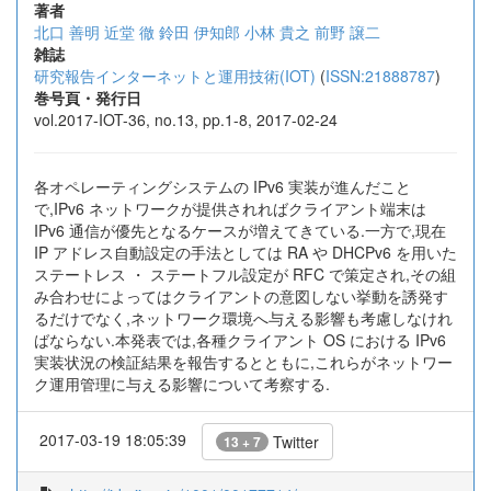
著者
北口 善明
近堂 徹
鈴田 伊知郎
小林 貴之
前野 譲二
雑誌
研究報告インターネットと運用技術(IOT)
(
ISSN:21888787
)
巻号頁・発行日
vol.2017-IOT-36, no.13, pp.1-8, 2017-02-24
各オペレーティングシステムの IPv6 実装が進んだこと
で,IPv6 ネットワークが提供されればクライアント端末は
IPv6 通信が優先となるケースが増えてきている.一方で,現在
IP アドレス自動設定の手法としては RA や DHCPv6 を用いた
ステートレス ・ ステートフル設定が RFC で策定され,その組
み合わせによってはクライアントの意図しない挙動を誘発す
るだけでなく,ネットワーク環境へ与える影響も考慮しなけれ
ばならない.本発表では,各種クライアント OS における IPv6
実装状況の検証結果を報告するとともに,これらがネットワー
ク運用管理に与える影響について考察する.
2017-03-19 18:05:39
Twitter
13 + 7