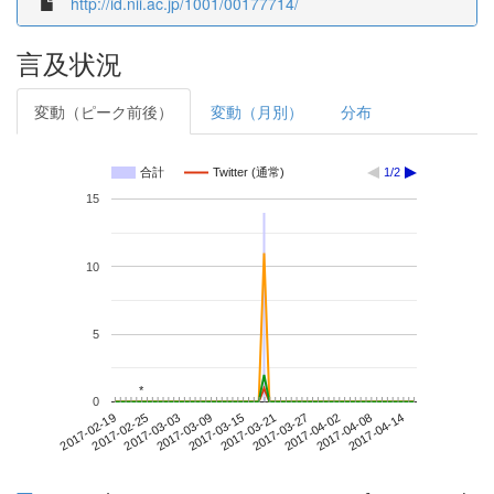
http://id.nii.ac.jp/1001/00177714/
言及状況
変動（ピーク前後）
変動（月別）
分布
合計
Twitter (通常)
1/2
15
10
5
*
*
0
2017-04-08
2017-02-19
2017-03-09
2017-03-27
2017-04-14
2017-02-25
2017-03-15
2017-04-02
2017-03-03
2017-03-21