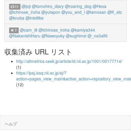
@joji
@tomohiro_diary
@roaring_dog
@Hexa
11
@ichinose_iroha
@yutapon
@you_and_i
@tamosan
@K_atc
@knobs
@intelfike
@cam_i8
@ichinose_iroha
@kamiya344
7
@NakanishiHaru
@Nawoyuky
@sughimsi
@_na3alf6
収集済み URL リスト
http://altmetrics.ceek.jp/article/id.nii.ac.jp/1001/00177714/
(1)
https://ipsj.ixsq.nii.ac.jp/ej/?
action=pages_view_main&active_action=repository_view_ma
(12)
ヘルプ