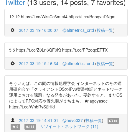
Twitter
(13 users, 14 posts, 7 favorites)
12 12 https://t.co/WksCc6mmf4 https://t.co/RooqvnDNgm
2017-03-19 16:20:07
@altmetrics_crtd
(
投稿一覧
)
5 5 https://t.co/Z0Ln6QF9Kt https://t.co/FPzoqcETTX
2017-03-19 15:16:34
@altmetrics_crtd
(
投稿一覧
)
そういえば、この間の情報処理学会 インターネットのその運
用研究会で「クライアントOSのIPv6実装検証とネットワーク
運用における課題」なる発表があった。要約すると、まだOS
によってRFC対応や優先順がまちまち。 #nagoyasec
https://t.co/WnbRyS2Hfd
2017-03-19 14:41:01
@hevo037
(
投稿一覧
)
14
リツイート・ネットワーク (11)
9
0.114