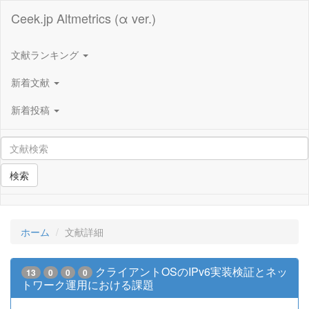
Ceek.jp Altmetrics (α ver.)
文献ランキング
新着文献
新着投稿
検索
ホーム
文献詳細
クライアントOSのIPv6実装検証とネッ
13
0
0
0
トワーク運用における課題