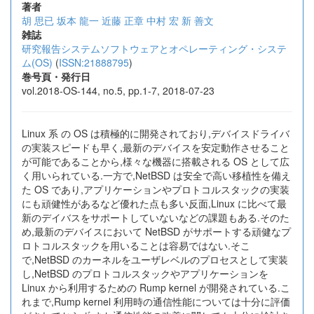
著者
胡 思已
坂本 龍一
近藤 正章
中村 宏
新 善文
雑誌
研究報告システムソフトウェアとオペレーティング・システ
ム(OS)
(
ISSN:21888795
)
巻号頁・発行日
vol.2018-OS-144, no.5, pp.1-7, 2018-07-23
Linux 系 の OS は積極的に開発されており,デバイスドライバ
の実装スピードも早く,最新のデバイスを安定動作させること
が可能であることから,様々な機器に搭載される OS として広
く用いられている.一方で,NetBSD は安全で高い移植性を備え
た OS であり,アプリケーションやプロトコルスタックの実装
にも頑健性があるなど優れた点も多い反面,Linux に比べて最
新のデイバスをサポートしていないなどの課題もある.そのた
め,最新のデバイスにおいて NetBSD がサポートする頑健なプ
ロトコルスタックを用いることは容易ではない.そこ
で,NetBSD のカーネルをユーザレベルのプロセスとして実装
し,NetBSD のプロトコルスタックやアプリケーションを
Linux から利用するための Rump kernel が開発されている.こ
れまで,Rump kernel 利用時の通信性能については十分に評価