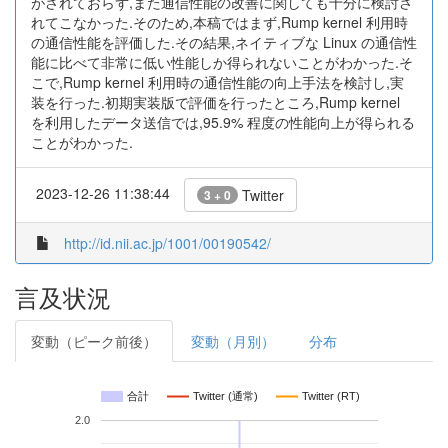
がされておらず,また通信性能の改善に関しても十分に検討さ
れてこなかった.そのため,本稿ではまず,Rump kernel 利用時
の通信性能を評価した.その結果,ネイティブな Linux の通信性
能に比べて非常に低い性能しか得られないことがわかった.そ
こで,Rump kernel 利用時の通信性能の向上手法を検討し,実
装を行った.初期実装版で評価を行ったところ,Rump kernel
を利用したデータ送信では,95.9% 程度の性能向上が得られる
ことがわかった.
2023-12-26 11:38:44
Twitter
3 + 0
http://id.nii.ac.jp/1001/00190542/
言及状況
変動（ピーク前後）
変動（月別）
分布
合計
Twitter (通常)
Twitter (RT)
2.0