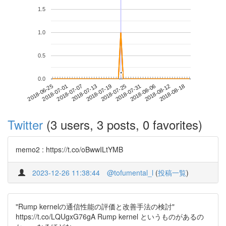
1.5
1.0
0.5
*
*
0.0
2018-08-12
2018-06-25
2018-07-13
2018-07-31
2018-08-18
2018-07-01
2018-07-19
2018-08-06
2018-07-07
2018-07-25
Twitter
(3 users, 3 posts, 0 favorites)
memo2 : https://t.co/oBwwILtYMB
2023-12-26 11:38:44
@tofumental_l
(
投稿一覧
)
"Rump kernelの通信性能の評価と改善手法の検討"
https://t.co/LQUgxG76gA Rump kernel というものがあるの