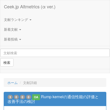
Ceek.jp Altmetrics (α ver.)
文献ランキング
新着文献
新着投稿
検索
ホーム
文献詳細
Rump kernelの通信性能の評価と
3
0
0
0
OA
改善手法の検討