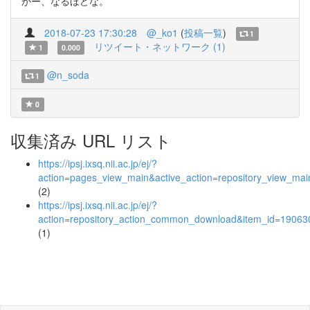
かー、なるほどな。
2018-07-23 17:30:28
@_ko1
(
投稿一覧
)
1
リツイート・ネットワーク (1)
1
0.000
@n_soda
1
0
収集済み URL リスト
https://ipsj.ixsq.nii.ac.jp/ej/?
action=pages_view_main&active_action=repository_view_ma
(2)
https://ipsj.ixsq.nii.ac.jp/ej/?
action=repository_action_common_download&item_id=190630
(1)