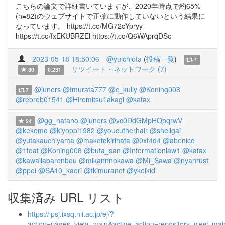
こちらの論文で詳細書いていますが、2020年時点で約65%
(n=82)のウェブサイトで正確に動作していないという結果に
なっています。 https://t.co/MG72cYpryy
https://t.co/fxEKUBRZEl https://t.co/Q6WAprqDSc
2023-05-18 18:50:06
@yuichiota
(
投稿一覧
)
7
リツイート・ネットワーク (7)
30
0.231
@juners
@tmurata777
@c_kully
@Koning008
7
@rebreb01541
@HiromitsuTakagi
@katax
@gg_hatano
@juners
@vc0DdGMpHQpqrwV
24
@kekemo
@kiyoppi1982
@youcutherhair
@shellgai
@yutakauchiyama
@makotokirihata
@0xt4d4
@abenico
@1toat
@Koning008
@buta_san
@Informationlaw1
@katax
@kawaiiabarenbou
@mikannnokawa
@Mi_Sawa
@nyanrust
@ppoi
@SA10_kaori
@tkimuranet
@ykeikid
収集済み URL リスト
https://ipsj.ixsq.nii.ac.jp/ej/?
action=pages_view_main&active_action=repository_view_ma