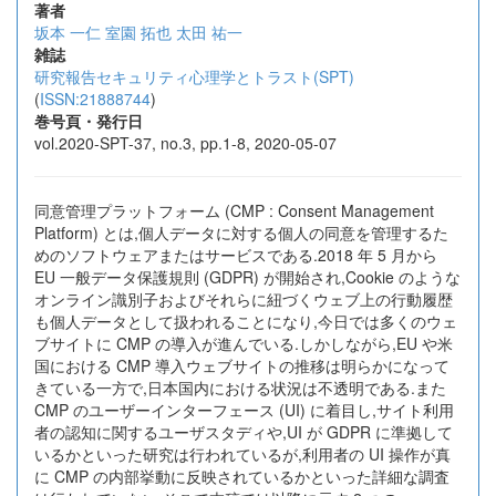
著者
坂本 一仁
室園 拓也
太田 祐一
雑誌
研究報告セキュリティ心理学とトラスト(SPT)
(
ISSN:21888744
)
巻号頁・発行日
vol.2020-SPT-37, no.3, pp.1-8, 2020-05-07
同意管理プラットフォーム (CMP : Consent Management
Platform) とは,個人データに対する個人の同意を管理するた
めのソフトウェアまたはサービスである.2018 年 5 月から
EU 一般データ保護規則 (GDPR) が開始され,Cookie のような
オンライン識別子およびそれらに紐づくウェブ上の行動履歴
も個人データとして扱われることになり,今日では多くのウェ
ブサイトに CMP の導入が進んでいる.しかしながら,EU や米
国における CMP 導入ウェブサイトの推移は明らかになって
きている一方で,日本国内における状況は不透明である.また
CMP のユーザーインターフェース (UI) に着目し,サイト利用
者の認知に関するユーザスタディや,UI が GDPR に準拠して
いるかといった研究は行われているが,利用者の UI 操作が真
に CMP の内部挙動に反映されているかといった詳細な調査