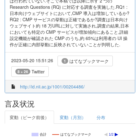
は行われていない.そこで本稿では以降に示す 2 つの
Research Questions (RQ) に対応する調査を実施した.RQ1 :
日本向けウェブサイトにおいて,CMP 導入は増加しているか?
RQ2 : CMP サービスの挙動は正確であるか?調査は日本向け
ウェブサイト約 18 万URLに対して実施され,調査の結果,日本
においても特定の CMP サービスが増加傾向にあること,詳細
設定機能が確認された CMP のうち,約 65%は利用者の UI 操
作が正確に内部挙動に反映されていないことが判明した.
2023-05-20 15:51:26
はてなブックマーク
1
Twitter
8 + 26
http://id.nii.ac.jp/1001/00204486/
言及状況
変動（ピーク前後）
変動（月別）
分布
合計
はてなブックマーク
1/2