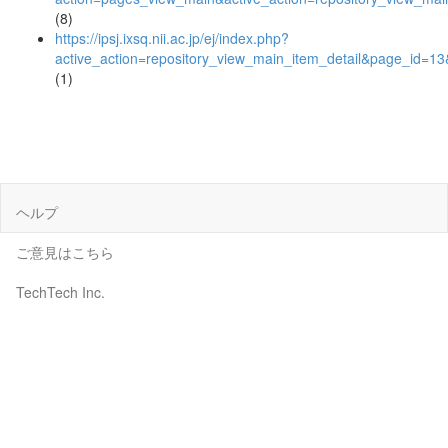
(8)
https://ipsj.ixsq.nii.ac.jp/ej/index.php?
active_action=repository_view_main_item_detail&page_id=
(1)
ヘルプ
ご意見はこちら
TechTech Inc.