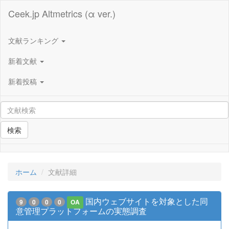
Ceek.jp Altmetrics (α ver.)
文献ランキング
新着文献
新着投稿
検索
ホーム
文献詳細
国内ウェブサイトを対象とした同
9
0
0
0
OA
意管理プラットフォームの実態調査