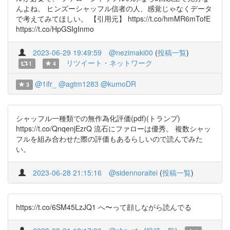
んよね。 ヒンズーシャッフル信者の人、感覚じゃなくデータ
で考えてみてほしい。 【引用元】 https://t.co/hmMR6mTofE
https://t.co/HpGSIgInmo
2023-06-29 19:49:59
@nezimaki00
(
投稿一覧
)
リツイート・ネットワーク
1
4
@1ifr_
@agtm1283
@kumoDR
3
シャッフル一種類での無作為化評価(pdf)(トランプ)
https://t.co/QnqenjEzrQ 流石にファローは優秀。 複数シャッ
フルを組み合わせた際の評価もあるらしいので読んでみた
い。
2023-06-28 21:15:16
@sidennoraitei
(
投稿一覧
)
https://t.co/6SM45LzJQ1 へ〜って顔しながら読んでる