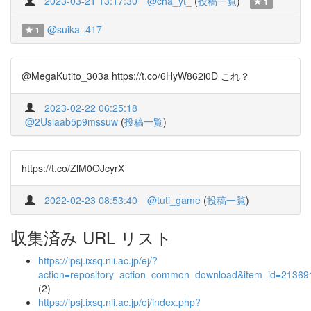
2023-03-21 13:17:30
@cha_yt_
(
投稿一覧
)
1
@suika_417
1
@MegaKutito_303a https://t.co/6HyW862i0D これ？
2023-02-22 06:25:18
@2Usiaab5p9mssuw
(
投稿一覧
)
https://t.co/ZlM0OJcyrX
2022-02-23 08:53:40
@tuti_game
(
投稿一覧
)
収集済み URL リスト
https://ipsj.ixsq.nii.ac.jp/ej/?
action=repository_action_common_download&item_id=213691
(2)
https://ipsj.ixsq.nii.ac.jp/ej/index.php?