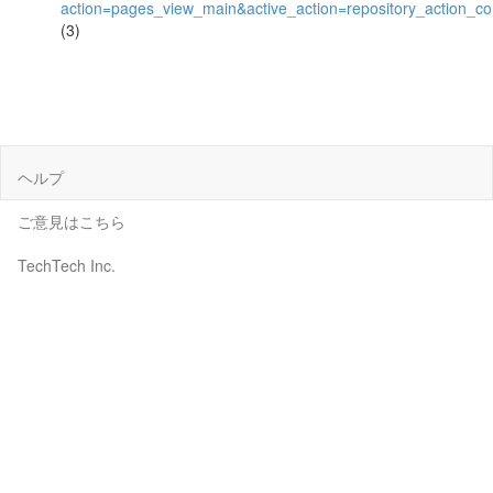
action=pages_view_main&active_action=repository_action_
(3)
ヘルプ
ご意見はこちら
TechTech Inc.