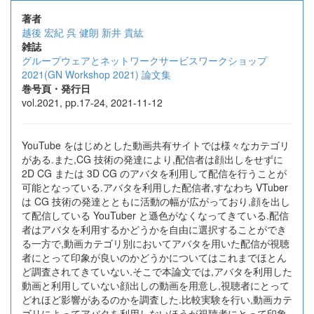
著者
越後 宏紀
呉 健朗
新井 貴紘
雑誌
グループウェアとネットワークサービスワークショップ
2021(GN Workshop 2021) 論文集
巻号頁・発行日
vol.2021, pp.17-24, 2021-11-12
YouTube をはじめとした動画共有サイトでは様々なカテゴリ
がある.また,CG 技術の発達により,配信者は顔出しをせずに
2D CG または 3D CG のアバタを利用して配信を行うことが
可能となっている.アバタを利用した配信者,すなわち VTuber
は CG 技術の発達とともに活動の幅が広がっており,顔を出し
て配信している YouTuber と遜色がなくなってきている.配信
者はアバタを利用するかどうかを自由に選択することができ
る一方で,動画カテゴリ別においてアバタを用いた配信が視聴
者にとって印象が良いのかどうかについてはこれまでほとん
ど調査されてきていない.そこで本論文では,アバタを利用した
動画と利用していない顔出しの動画を用意し,視聴者にとって
どれほど影響があるのかを調査した.比較実験を行い,動画カテ
ゴリによってアバタを利用しないほうが視聴者にとって印象