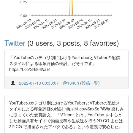
0.25
0.00
2023-05-21
2023-04-03
2023-04-21
2023-05-09
2023-05-27
2023-04-09
2023-04-27
2023-05-15
2023-04-15
2023-05-03
Twitter
(3 users, 3 posts, 8 favorites)
「YouTubeのカテゴリ別におけるYouTuberとVTuberの配信
スタイルによる印象評価の検討」だそうです。
https://t.co/Srk8l6VaEf
2022-07-13 00:33:07
@1340h
(
投稿一覧
)
YouTubeのカテゴリ別におけるYouTuberとVTuberの配信ス
タイルによる印象評価の検討 https://t.co/vSnxSqPAWa 楽しみ
に取っていた受賞論文。 「VTuber とは，YouTube を中心と
した動画共有サイトで動画投稿や生放送を行う2D CG または
3D CG で描画されたアバタである」という定義で安心した。