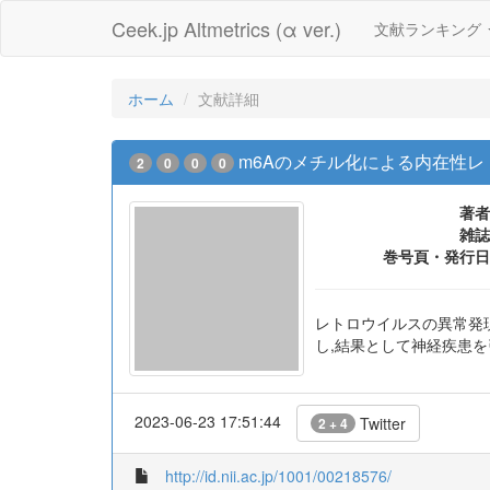
Ceek.jp Altmetrics (α ver.)
文献ランキング
ホーム
文献詳細
m6Aのメチル化による内在性
2
0
0
0
著者
雑誌
巻号頁・発行日
レトロウイルスの異常発
し,結果として神経疾患
2023-06-23 17:51:44
Twitter
2 + 4
http://id.nii.ac.jp/1001/00218576/