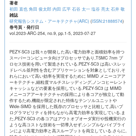
著者
初田 直也
角田 俊太郎
内田 広平
石谷 太一
塩谷 亮太
石井 敬
雑誌
研究報告システム・アーキテクチャ(ARC)
(
ISSN:21888574
)
巻号頁・発行日
vol.2023-ARC-254, no.9, pp.1-5, 2023-07-27
PEZY-SC3 は我々が開発した高い電力効率と面積効率を持つ
スーパーコンピュータ向けプロセッサであり,TSMC 7nm プ
ロセス技術を用いて製造されている.PEZY-SC3 は高いスレッ
ドレベル並列性を含むアプリケーションを対象としており,そ
れらにおいて高い効率を実現するために MIMD メニーコアア
ーキテクチャ,細粒度マルチスレッディング,ノンコヒーレント
キャッシュなどの要素を採用している.PEZY-SC3 は MIMD
メニーコアアーキテクチャの採用により各コアが独立して動
作するため,機能が限定された特殊なテンソルユニットや
Wide-SIMD を採用した既存のプロセッサと比較して,高いプ
ログラマビリティを持ちながら高電力効率を実現している.ま
た,PEZY-SC3 の各コアはアウトオブオーダ実行や投機実行の
ような高コストな技術を一切導入せず,シンプルなパイプライ
ンにより高電力効率と高スループットを両立している.さらに,