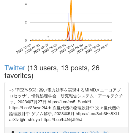
4
2
*
*
0
2023-09-01
2023-07-15
2023-08-02
2023-08-20
2023-09-07
2023-07-21
2023-08-08
2023-08-26
2023-07-27
2023-08-14
Twitter
(13 users, 13 posts, 26
favorites)
=> "PEZY-SC3: 高い電力効率を実現するMIMDメニーコアプ
ロセッサ"、情報処理学会 研究報告システム・アーキテクチ
ャ、2023年7月27日 https://t.co/es5LSuokFl
https://t.co/2Acyq2t4rb 次世代機の物理設計中 次々世代機の
論理設計中 ゲノム解析, 2023年5月 https://t.co/8ob6Ek8XLl
arXiv @r_shioya https://t.co/h4NrjJI9hJ