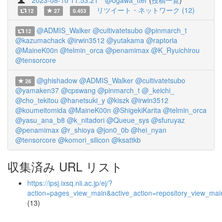
2023-08-10 11:53:21
@ogawa_tter
(
投稿一覧
)
リツイート・ネットワーク (12)
12
27
0.453
@ADMIS_Walker
@cultivatetsubo
@pinmarch_t
12
@kazumachack
@irwin3512
@yutakama
@raptorla
@MaineK00n
@telmin_orca
@penamimax
@K_Ryuichirou
@tensorcore
@ghishadow
@ADMIS_Walker
@cultivatetsubo
26
@yamaken37
@cpswang
@pinmarch_t
@_keichi_
@cho_tekitou
@hanetsuki_y
@kiszk
@irwin3512
@koumeitomida
@MaineK00n
@ShigekiKarita
@telmin_orca
@yasu_ana_b8
@k_nitadori
@Queue_sys
@sfuruyaz
@penamimax
@r_shioya
@jon0_0b
@hei_nyan
@tensorcore
@komori_silicon
@ksattkb
収集済み URL リスト
https://ipsj.ixsq.nii.ac.jp/ej/?
action=pages_view_main&active_action=repository_view_ma
(13)