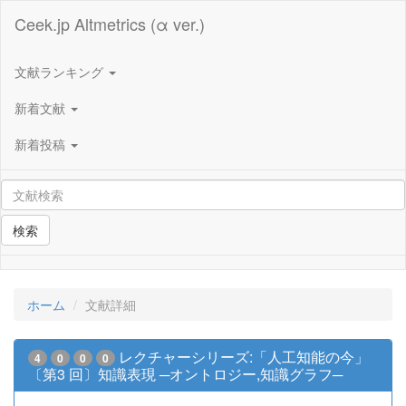
Ceek.jp Altmetrics (α ver.)
文献ランキング
新着文献
新着投稿
検索
ホーム
文献詳細
レクチャーシリーズ:「人工知能の今」
4
0
0
0
〔第3 回〕知識表現 ─オントロジー,知識グラフ─