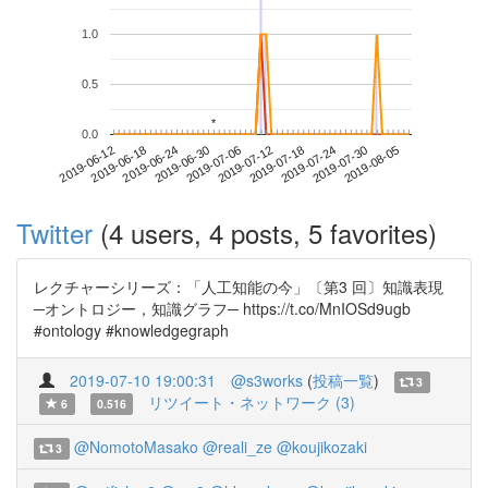
1.0
0.5
*
*
0.0
2019-07-30
2019-06-12
2019-06-30
2019-07-18
2019-08-05
2019-06-18
2019-07-06
2019-07-24
2019-06-24
2019-07-12
Twitter
(4 users, 4 posts, 5 favorites)
レクチャーシリーズ：「人工知能の今」〔第3 回〕知識表現
─オントロジー，知識グラフ─ https://t.co/MnIOSd9ugb
#ontology #knowledgegraph
2019-07-10 19:00:31
@s3works
(
投稿一覧
)
3
リツイート・ネットワーク (3)
6
0.516
@NomotoMasako
@reali_ze
@koujikozaki
3