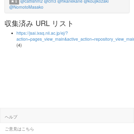
@catfishm2
@cm3
@hkanekane
@koujikozaki
5
@NomotoMasako
収集済み URL リスト
https://jsai.ixsq.nii.ac.jp/ej/?
action=pages_view_main&active_action=repository_view_ma
(4)
ヘルプ
ご意見はこちら