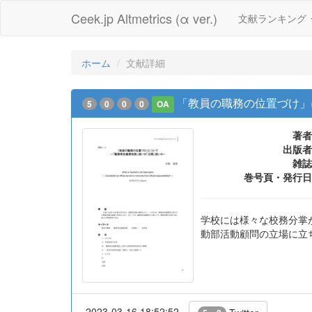
Ceek.jp Altmetrics (α ver.)
文献ランキング
ホーム
文献詳細
「教員の職務の位置づけ」
5
0
0
0
OA
著者
出版者
雑誌
巻号頁・発行日
学校には様々な校務分掌
動部活動顧問の立場に立
2023-03-16 18:52:52