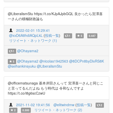
@LiberalismStu https://t.co/KJpAJpbGQL 良かったら宮澤喜
一さんの積極財政論も
2022-02-01 15:29:41
@xxD6A8hdiAQpLkL
(
投稿一覧
)
1
5
0.447
リツイート・ネットワーク (1)
@Ohayama2
1
@Ohayama2
@nicolas1942563
@8DCPn8byDlxRS8K
5
@seihankinsyuku
@LiberalismStu
@officematsunaga 基本岸田さんって 宮澤喜一さんと同じこ
と言ってるんだよね もう時代は 令和なんですよ
https://t.co/i8g6scCzwU
2021-11-02 19:41:56
@elitwindmw
(
投稿一覧
)
2
リツイート・ネットワーク (2)
2
0.500