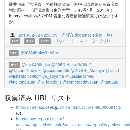
藤井信幸「宮澤喜一の積極財政論―所得倍増政策から資産倍
増計画へ」『経済論集（東洋大学）』43巻1号（2017年）
https://t.co/j0Nw5l7cDM 貴重な資産倍増論研究ではないです
か。
2018-02-02 02:38:05
@MValdegamas
(
投稿一覧
)
リツイート・ネットワーク (1)
2
27
0.277
@005QiRakwYkA8aZ
1
@kaz0406naka
@005QiRakwYkA8aZ
13
@TakanoNaoyuki
@cocobee555
@INOUE_Masaya
@isocrt
@jshiratori
@komiya_aoyama
@LassieHarvey
@nekonoizumi
@p_leiade_s
@semeteodayakani
@tat0928
収集済み URL リスト
http://altmetrics.ceek.jp/article/id.nii.ac.jp/1060/00009112/
(6)
https://toyo.repo.nii.ac.jp/?
action=pages_view_main&active_action=repository_view_ma