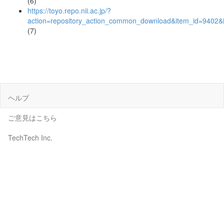
(6)
https://toyo.repo.nii.ac.jp/?
action=repository_action_common_download&item_id=9402&i
(7)
ヘルプ
ご意見はこちら
TechTech Inc.