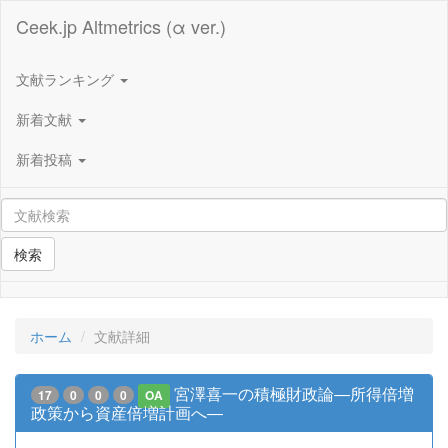
Ceek.jp Altmetrics (α ver.)
文献ランキング
新着文献
新着投稿
検索
ホーム
文献詳細
宮澤喜一の積極財政論―所得倍増
17
0
0
0
OA
政策から資産倍増計画へ―