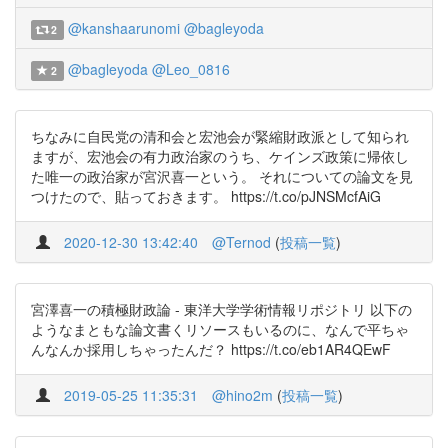
@kanshaarunomi
@bagleyoda
2
@bagleyoda
@Leo_0816
2
ちなみに自民党の清和会と宏池会が緊縮財政派として知られ
ますが、宏池会の有力政治家のうち、ケインズ政策に帰依し
た唯一の政治家が宮沢喜一という。 それについての論文を見
つけたので、貼っておきます。 https://t.co/pJNSMcfAiG
2020-12-30 13:42:40
@Ternod
(
投稿一覧
)
宮澤喜一の積極財政論 - 東洋大学学術情報リポジトリ 以下の
ようなまともな論文書くリソースもいるのに、なんで平ちゃ
んなんか採用しちゃったんだ？ https://t.co/eb1AR4QEwF
2019-05-25 11:35:31
@hino2m
(
投稿一覧
)