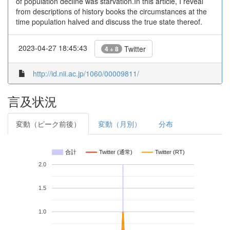
of population decline was starvation.In this article, I reveal
from descriptions of history books the circumstances at the
time population halved and discuss the true state thereof.
2023-04-27 18:45:43
Twitter
4 + 8
http://id.nii.ac.jp/1060/00009811/
言及状況
変動（ピーク前後）
変動（月別）
分布
合計
Twitter (通常)
Twitter (RT)
2.0
1.5
1.0