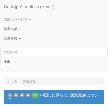
Ceek.jp Altmetrics (α ver.)
文献ランキング
新着文献
新着投稿
検索
ホーム
文献詳細
中国史に見る人口激減現象につい
4
0
0
0
OA
て