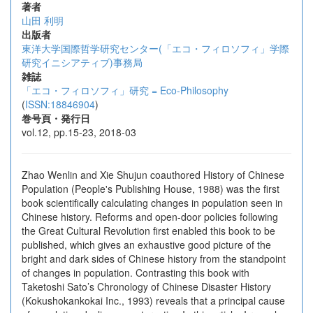
著者
山田 利明
出版者
東洋大学国際哲学研究センター(「エコ・フィロソフィ」学際
研究イニシアティブ)事務局
雑誌
「エコ・フィロソフィ」研究 = Eco-Philosophy
(
ISSN:18846904
)
巻号頁・発行日
vol.12, pp.15-23, 2018-03
Zhao Wenlin and Xie Shujun coauthored History of Chinese
Population (People's Publishing House, 1988) was the first
book scientifically calculating changes in population seen in
Chinese history. Reforms and open-door policies following
the Great Cultural Revolution first enabled this book to be
published, which gives an exhaustive good picture of the
bright and dark sides of Chinese history from the standpoint
of changes in population. Contrasting this book with
Taketoshi Sato’s Chronology of Chinese Disaster History
(Kokushokankokai Inc., 1993) reveals that a principal cause