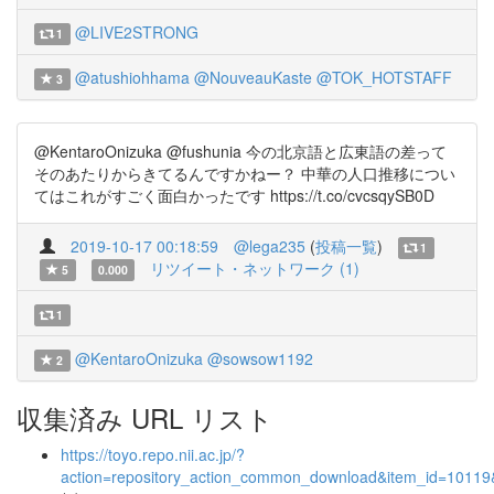
@LIVE2STRONG
1
@atushiohhama
@NouveauKaste
@TOK_HOTSTAFF
3
@KentaroOnizuka @fushunia 今の北京語と広東語の差って
そのあたりからきてるんですかねー？ 中華の人口推移につい
てはこれがすごく面白かったです https://t.co/cvcsqySB0D
2019-10-17 00:18:59
@lega235
(
投稿一覧
)
1
リツイート・ネットワーク (1)
5
0.000
1
@KentaroOnizuka
@sowsow1192
2
収集済み URL リスト
https://toyo.repo.nii.ac.jp/?
action=repository_action_common_download&item_id=10119&