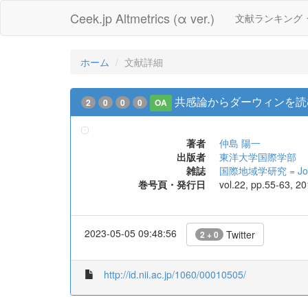
Ceek.jp Altmetrics (α ver.)
文献ランキング
ホーム
文献詳細
共感論からダーウィンを読
2
0
0
0
OA
著者
仲島 陽一
出版者
東洋大学国際学部
雑誌
国際地域学研究 = Journa
巻号頁・発行日
vol.22, pp.55-63, 2
2023-05-05 09:48:56
Twitter
2 + 0
http://id.nii.ac.jp/1060/00010505/