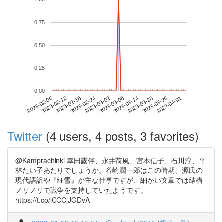
0.75
0.50
0.25
0.00
2023-03-26
2023-02-06
2023-02-24
2023-03-14
2023-04-01
2023-02-12
2023-03-02
2023-03-20
2023-02-18
2023-03-08
Twitter
(4 users, 4 posts, 3 favorites)
@Kamprachinki 幸田露伴、永井荷風、宮本信子、石川淳、平
林たい子あたりでしょうか。谷崎潤一郎はこの時期、源氏の
現代語訳や『細雪』が主な仕事ですが、細かい文章では結構
ノリノリで戦争を支持していたようです。
https://t.co/lCCCjJGDvA