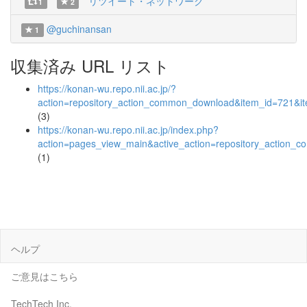
リツイート・ネットワーク
1
2
@guchinansan
1
収集済み URL リスト
https://konan-wu.repo.nii.ac.jp/?
action=repository_action_common_download&item_id=721&it
(3)
https://konan-wu.repo.nii.ac.jp/index.php?
action=pages_view_main&active_action=repository_action_
(1)
ヘルプ
ご意見はこちら
TechTech Inc.