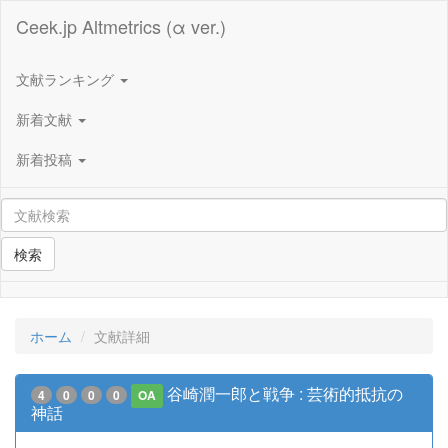
Ceek.jp Altmetrics (α ver.)
文献ランキング
新着文献
新着投稿
検索
ホーム
文献詳細
谷崎潤一郎と戦争 : 芸術的抵抗の
4
0
0
0
OA
神話