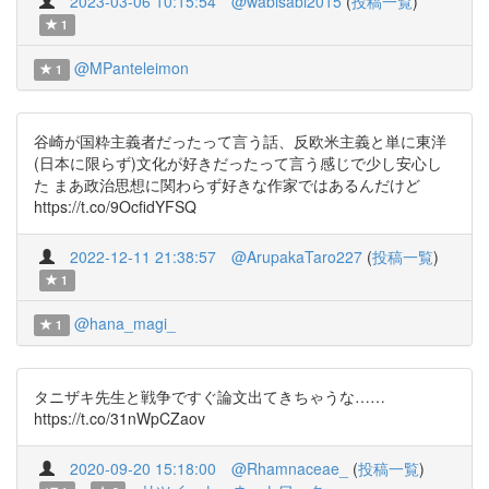
2023-03-06 10:15:54
@wabisabi2015
(
投稿一覧
)
1
@MPanteleimon
1
谷崎が国粋主義者だったって言う話、反欧米主義と単に東洋
(日本に限らず)文化が好きだったって言う感じで少し安心し
た まあ政治思想に関わらず好きな作家ではあるんだけど
https://t.co/9OcfidYFSQ
2022-12-11 21:38:57
@ArupakaTaro227
(
投稿一覧
)
1
@hana_magi_
1
タニザキ先生と戦争ですぐ論文出てきちゃうな……
https://t.co/31nWpCZaov
2020-09-20 15:18:00
@Rhamnaceae_
(
投稿一覧
)