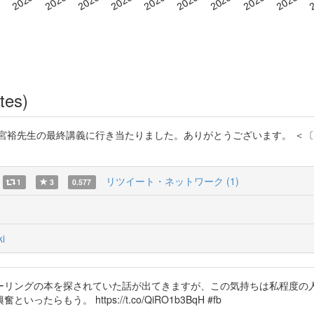
tes)
グったら、田宮裕先生の最終講義に行き当たりました。ありがとうございます。
リツイート・ネットワーク (1)
1
3
0.577
i
ーリングの本を探されていた話が出てきますが、この気持ちは私程度の
う。 https://t.co/QiRO1b3BqH #fb