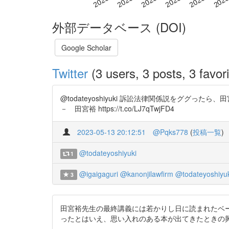
外部データベース (DOI)
Google Scholar
Twitter
(3 users, 3 posts, 3 favori
@todateyoshiyuki 訴訟法律関係説をグ
－ 田宮裕 https://t.co/LJ7qTwjFD4
2023-05-13 20:12:51
@Pqks778
(
投稿一覧
)
@todateyoshiyuki
1
@igaigaguri
@kanonjilawfirm
@todateyoshiyuk
3
田宮裕先生の最終講義には若かりし日に読まれたベ
ったとはいえ、思い入れのある本が出てきたときの興奮といったらも