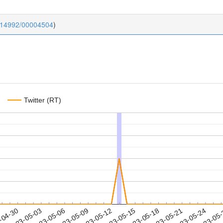
0.14992/00004504
)
Twitter (RT)
2023-05-21
2023-05-24
2023-05
-04-30
2
2023-05-03
2023-05-06
2023-05-09
2023-05-12
2023-05-15
2023-05-18