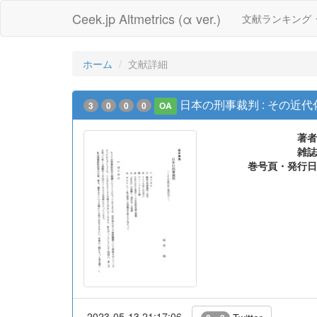
Ceek.jp Altmetrics (α ver.)
文献ランキング
ホーム
文献詳細
日本の刑事裁判 : その近
3
0
0
0
OA
著者
雑誌
巻号頁・発行日
2023-05-13 21:17:06