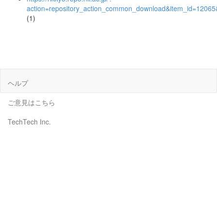
action=repository_action_common_download&item_id=12065&
(1)
ヘルプ
ご意見はこちら
TechTech Inc.