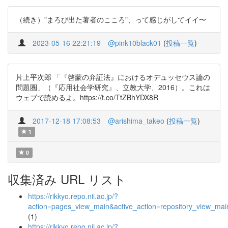
（続き）"まろび出た著者のこころ"、って感じがしてイイ〜
2023-05-16 22:21:19
@pink10black01
(
投稿一覧
)
片上平次郎 「『啓蒙の弁証法』におけるオデュッセウス論の
問題圏」（『応用社会学研究』、立教大学、2016）。これは
ウェブで読めるよ。https://t.co/TtZBhYDX8R
2017-12-18 17:08:53
@arishima_takeo
(
投稿一覧
)
1
0
収集済み URL リスト
https://rikkyo.repo.nii.ac.jp/?
action=pages_view_main&active_action=repository_view_ma
(1)
https://rikkyo.repo.nii.ac.jp/?