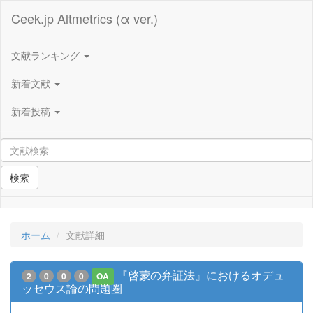
Ceek.jp Altmetrics (α ver.)
文献ランキング
新着文献
新着投稿
検索
ホーム
文献詳細
『啓蒙の弁証法』におけるオデュ
2
0
0
0
OA
ッセウス論の問題圏