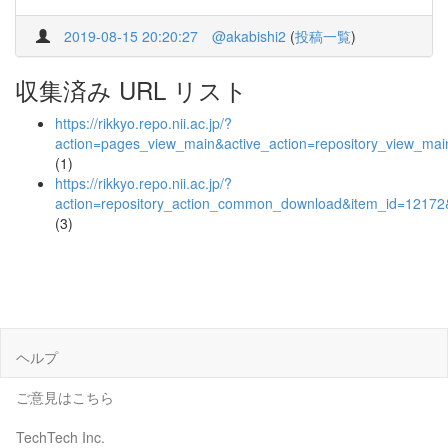
2019-08-15 20:20:27
@akabishi2
(
投稿一覧
)
収集済み URL リスト
https://rikkyo.repo.nii.ac.jp/?
action=pages_view_main&active_action=repository_view_ma
(1)
https://rikkyo.repo.nii.ac.jp/?
action=repository_action_common_download&item_id=12172&
(3)
ヘルプ
ご意見はこちら
TechTech Inc.