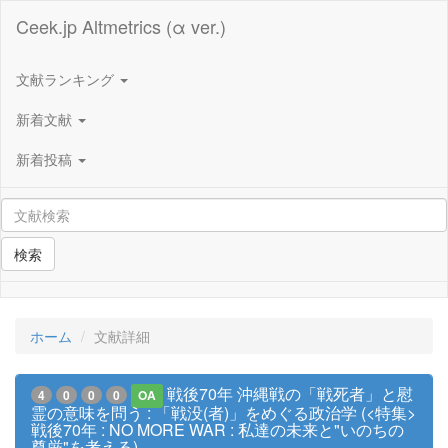
Ceek.jp Altmetrics (α ver.)
文献ランキング
新着文献
新着投稿
検索
ホーム
文献詳細
戦後70年 沖縄戦の「戦死者」と慰
4
0
0
0
OA
霊の意味を問う : 「戦没(者)」をめぐる政治学 (<特集>
戦後70年 : NO MORE WAR : 私達の未来と"いのちの
尊厳"を考える)