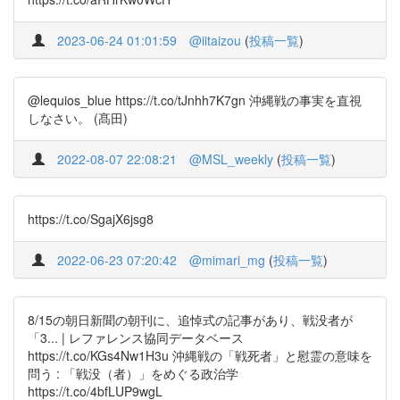
2023-06-24 01:01:59
@iitaizou
(
投稿一覧
)
@lequios_blue https://t.co/tJnhh7K7gn 沖縄戦の事実を直視
しなさい。 (髙田)
2022-08-07 22:08:21
@MSL_weekly
(
投稿一覧
)
https://t.co/SgajX6jsg8
2022-06-23 07:20:42
@mimari_mg
(
投稿一覧
)
8/15の朝日新聞の朝刊に、追悼式の記事があり、戦没者が
「3... | レファレンス協同データベース
https://t.co/KGs4Nw1H3u 沖縄戦の「戦死者」と慰霊の意味を
問う : 「戦没（者）」をめぐる政治学
https://t.co/4bfLUP9wgL