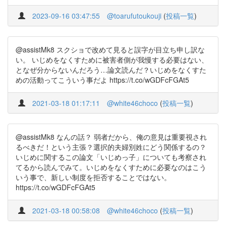
2023-09-16 03:47:55
@toarufutoukouji
(
投稿一覧
)
@assistMk8 スクショで改めて見ると誤字が目立ち申し訳な
い。 いじめをなくすために被害者側が我慢する必要はない、
となぜ分からないんだろう…論文読んだ？いじめをなくすた
めの活動ってこういう事だよ https://t.co/wGDFcFGAt5
2021-03-18 01:17:11
@white46choco
(
投稿一覧
)
@assistMk8 なんの話？ 弱者だから、俺の意見は重要視され
るべきだ！という主張？選択的夫婦別姓にどう関係するの？
いじめに関するこの論文「いじめっ子」についても考察され
てるから読んでみて。いじめをなくすために必要なのはこう
いう事で、新しい制度を拒否することではない。
https://t.co/wGDFcFGAt5
2021-03-18 00:58:08
@white46choco
(
投稿一覧
)