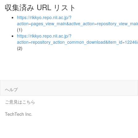
収集済み URL リスト
https://rikkyo.repo.nii.ac.jp/?
action=pages_view_main&active_action=repository_view_ma
(1)
https://rikkyo.repo.nii.ac.jp/?
action=repository_action_common_download&item_id=12246&
(2)
ヘルプ
ご意見はこちら
TechTech Inc.