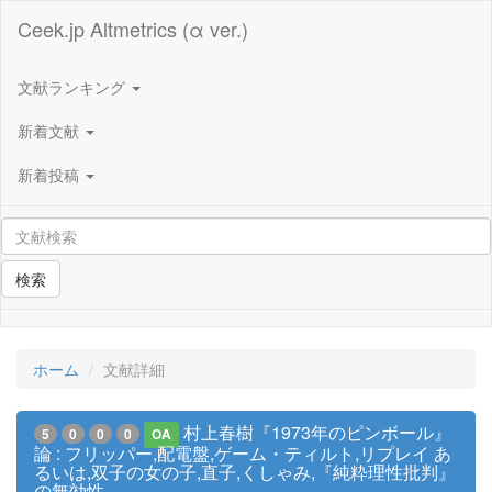
Ceek.jp Altmetrics (α ver.)
文献ランキング
新着文献
新着投稿
検索
ホーム
文献詳細
村上春樹『1973年のピンボール』
5
0
0
0
OA
論 : フリッパー,配電盤,ゲーム・ティルト,リプレイ あ
るいは,双子の女の子,直子,くしゃみ,『純粋理性批判』
の無効性