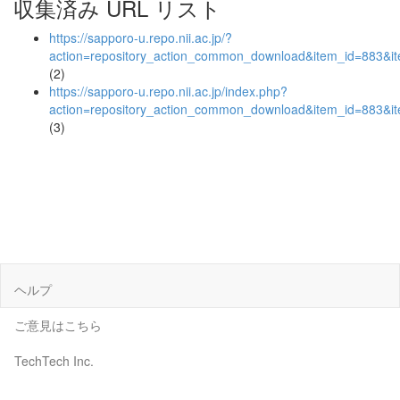
収集済み URL リスト
https://sapporo-u.repo.nii.ac.jp/?
action=repository_action_common_download&item_id=883&it
(2)
https://sapporo-u.repo.nii.ac.jp/index.php?
action=repository_action_common_download&item_id=883&it
(3)
ヘルプ
ご意見はこちら
TechTech Inc.