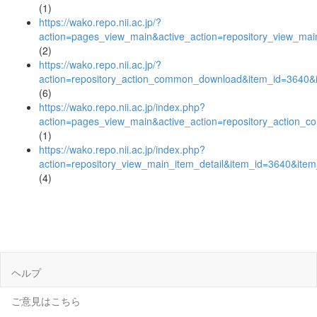
(1)
https://wako.repo.nii.ac.jp/?
action=pages_view_main&active_action=repository_view_ma
(2)
https://wako.repo.nii.ac.jp/?
action=repository_action_common_download&item_id=3640&i
(6)
https://wako.repo.nii.ac.jp/index.php?
action=pages_view_main&active_action=repository_action_
(1)
https://wako.repo.nii.ac.jp/index.php?
action=repository_view_main_item_detail&item_id=3640&it
(4)
ヘルプ
ご意見はこちら