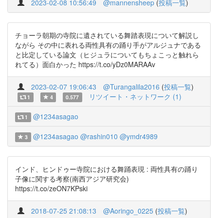
2023-02-08 10:56:49
@mannensheep
(
投稿一覧
)
チョーラ朝期の寺院に遺されている舞踏表現について解説し
ながら その中に表れる両性具有の踊り手がアルジュナである
と比定している論文（ヒジュラについてもちょこっと触れら
れてる）面白かった https://t.co/yDz0MARAAv
2023-02-07 19:06:43
@Turangalila2016
(
投稿一覧
)
リツイート・ネットワーク (1)
1
4
0.577
@1234asagao
1
@1234asagao
@rashin010
@ymdr4989
3
インド、ヒンドゥー寺院における舞踊表現 : 両性具有の踊り
子像に関する考察(南西アジア研究会)
https://t.co/zeON7KPski
2018-07-25 21:08:13
@Aoringo_0225
(
投稿一覧
)