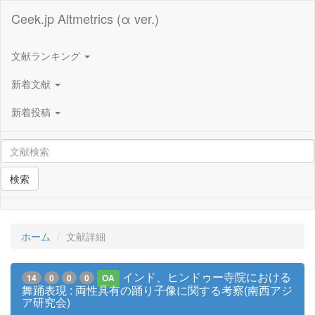
Ceek.jp Altmetrics (α ver.)
文献ランキング
新着文献
新着投稿
検索
ホーム
文献詳細
インド、ヒンドゥー寺院における
14
0
0
0
OA
舞踊表現 : 両性具有の踊り子像に関する考察(南西アジ
ア研究会)