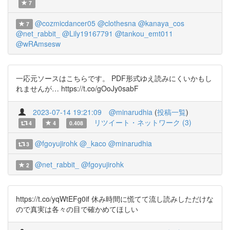
7
@cozmicdancer05
@clothesna
@kanaya_cos
7
@net_rabbit_
@Lily19167791
@tankou_emt011
@wRAmsesw
一応元ソースはこちらです。 PDF形式ゆえ読みにくいかもし
れませんが… https://t.co/gOoJy0sabF
2023-07-14 19:21:09
@minarudhia
(
投稿一覧
)
リツイート・ネットワーク (3)
4
4
0.408
@fgoyujirohk
@_kaco
@minarudhia
3
@net_rabbit_
@fgoyujirohk
2
https://t.co/yqWtEFg0if 休み時間に慌てて流し読みしただけな
ので真実は各々の目で確かめてほしい