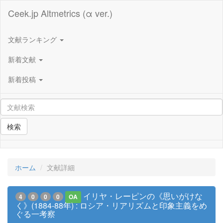
Ceek.jp Altmetrics (α ver.)
文献ランキング
新着文献
新着投稿
検索
ホーム
文献詳細
イリヤ・レーピンの《思いがけな
4
0
0
0
OA
く》(1884-88年) : ロシア・リアリズムと印象主義をめ
ぐる一考察