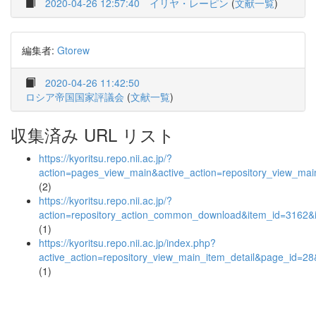
2020-04-26 12:57:40
イリヤ・レーピン
(
文献一覧
)
編集者:
Gtorew
2020-04-26 11:42:50
ロシア帝国国家評議会
(
文献一覧
)
収集済み URL リスト
https://kyoritsu.repo.nii.ac.jp/?
action=pages_view_main&active_action=repository_view_ma
(2)
https://kyoritsu.repo.nii.ac.jp/?
action=repository_action_common_download&item_id=3162&i
(1)
https://kyoritsu.repo.nii.ac.jp/index.php?
active_action=repository_view_main_item_detail&page_id=
(1)