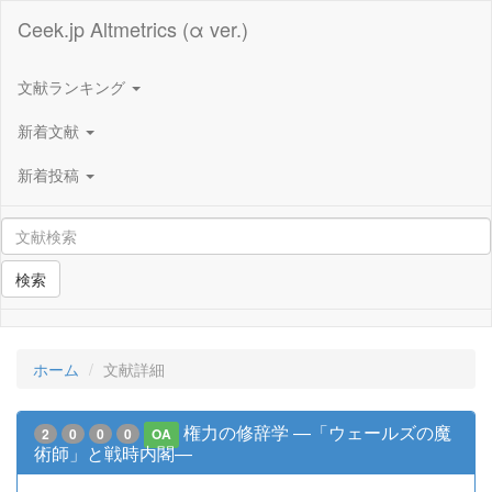
Ceek.jp Altmetrics (α ver.)
文献ランキング
新着文献
新着投稿
検索
ホーム
文献詳細
権力の修辞学 ―「ウェールズの魔
2
0
0
0
OA
術師」と戦時内閣―