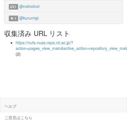
@nolnolnol
1
@kurumigi
1
収集済み URL リスト
https://nufs-nuas.repo.nii.ac.jp/?
action=pages_view_main&active_action=repository_view_ma
(2)
ヘルプ
ご意見はこちら