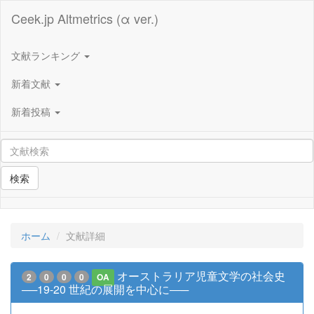
Ceek.jp Altmetrics (α ver.)
文献ランキング
新着文献
新着投稿
検索
ホーム
文献詳細
オーストラリア児童文学の社会史
2
0
0
0
OA
──19-20 世紀の展開を中心に―─