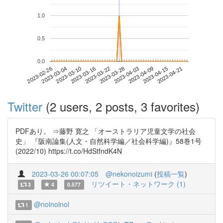
1.0
0.5
0.0
2023-04-15
2023-02-26
2023-03-16
2023-04-03
2023-04-21
2023-03-04
2023-03-22
2023-04-09
2023-03-10
2023-03-28
Twitter
(2 users, 2 posts, 3 favorites)
PDFあり。 ⇒藤野 寛之 「オーストラリア児童文学の社会
史」 『阪南論集(人文・自然科学編／社会科学編)』58巻1号
(2022/10) https://t.co/HdStfndK4N
2023-03-26 00:07:05
@nekonoizumi
(
投稿一覧
)
リツイート・ネットワーク (1)
3
4
0.577
@nolnolnol
1