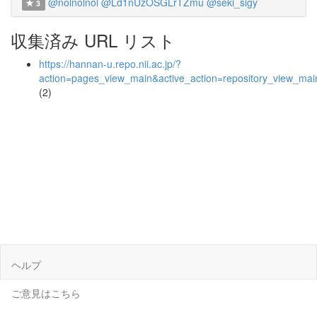
@nolnolnol
@Ld1nUzOSGLrTZmu
@seki_sigy
3
収集済み URL リスト
https://hannan-u.repo.nii.ac.jp/?
action=pages_view_main&active_action=repository_view_ma
(2)
ヘルプ
ご意見はこちら