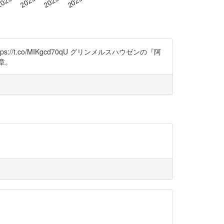
/t.co/MIKgcd70qU グリンメルスハウゼンの『阿
章。