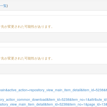
一覧
)
ク先が変更された可能性があります。
ク先が変更された可能性があります。
ew_main&active_action=repository_view_main_item_detail&item_id=523
itory_action_common_download&item_id=5238&item_no=1&attribute_i
=repository_view_main_item_detail&item_id=5238&item_no=1&page_id=13