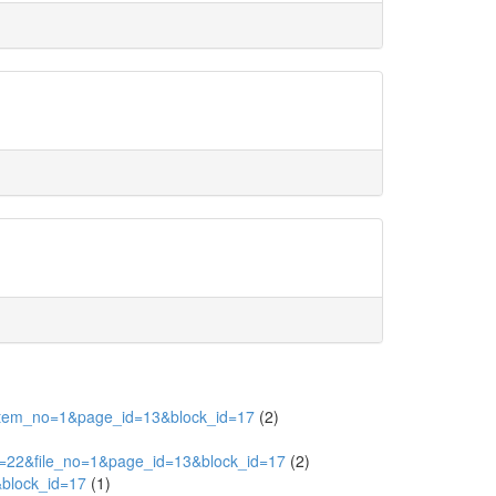
8&item_no=1&page_id=13&block_id=17
(2)
d=22&file_no=1&page_id=13&block_id=17
(2)
&block_id=17
(1)