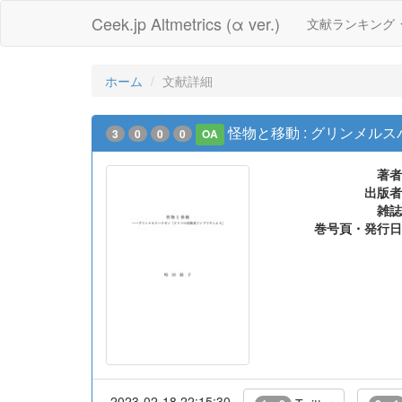
Ceek.jp Altmetrics (α ver.)
文献ランキング
ホーム
文献詳細
怪物と移動 : グリンメ
3
0
0
0
OA
著者
出版者
雑誌
巻号頁・発行日
2023-02-18 22:15:30