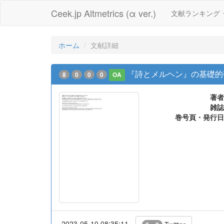
Ceek.jp Altmetrics (α ver.)
文献ランキング
ホーム
文献詳細
『詩とメルヘン』の基礎的
8
0
0
0
OA
著者
雑誌
巻号頁・発行日
2023-05-10 08:35:11