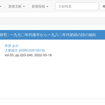
新着文献
新着投稿
研究 : 一九七〇年代後半から一九八〇年代初頭の詩の傾向
井原 あや
大妻国文
(
ISSN:02870819
)
vol.53, pp.223-240, 2022-03-16