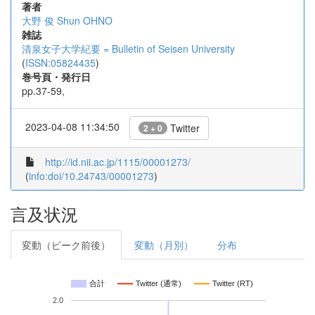
著者
大野 俊
Shun OHNO
雑誌
清泉女子大学紀要 = Bulletin of Seisen University
(
ISSN:05824435
)
巻号頁・発行日
pp.37-59,
2023-04-08 11:34:50
Twitter
2 + 0
http://id.nii.ac.jp/1115/00001273/
(
info:doi/10.24743/00001273
)
言及状況
変動（ピーク前後）
変動（月別）
分布
合計
Twitter (通常)
Twitter (RT)
2.0