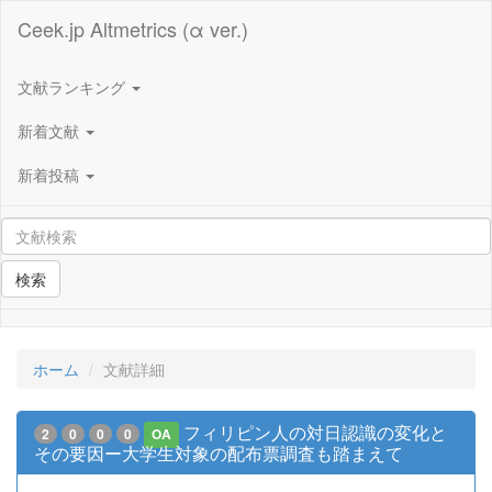
Ceek.jp Altmetrics (α ver.)
文献ランキング
新着文献
新着投稿
検索
ホーム
文献詳細
フィリピン人の対日認識の変化と
2
0
0
0
OA
その要因ー大学生対象の配布票調査も踏まえて