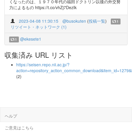
くなったのは、１９７０年代の福田ドクトリン以後の外交努
力によるもの https://t.co/vhZj7DezIk
2023-04-08 11:30:15
@busokuten
(
投稿一覧
)
1
リツイート・ネットワーク (1)
@ekesete1
1
収集済み URL リスト
https://seisen.repo.nii.ac.jp/?
action=repository_action_common_download&item_id=1279&i
(2)
ヘルプ
ご意見はこちら