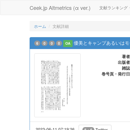
Ceek.jp Altmetrics (α ver.)
文献ランキング
ホーム
文献詳細
優美とキャンプあるいはモ
6
0
0
0
OA
著者
出版者
雑誌
巻号頁・発行日
2023-06-11 07:19:26
Twitter
6 + 6