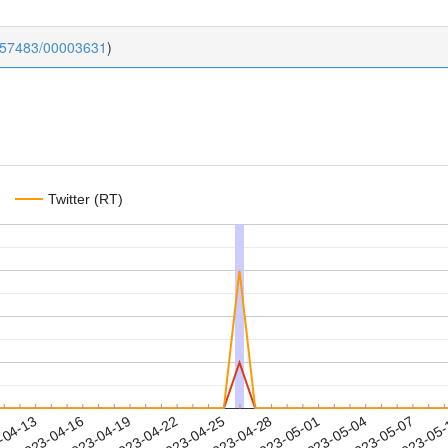
0.57483/00003631
)
Twitter (RT)
2023-05-04
2023-05-07
2023-05
-04-13
2
2023-04-16
2023-04-19
2023-04-22
2023-04-25
2023-04-28
2023-05-01