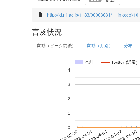
http://id.nii.ac.jp/1133/00003631/
(
info:doi/1
言及状況
変動（ピーク前後）
変動（月別）
分布
合計
Twitter (通常)
4
3
2
1
0
2023-04-04
2023-04-07
2023-04-10
2023
2023-03-29
2023-04-01