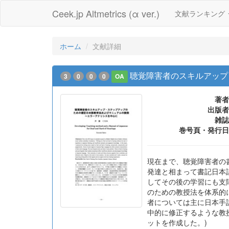
Ceek.jp Altmetrics (α ver.)
文献ランキング
ホーム
文献詳細
聴覚障害者のスキルアップ
3
0
0
0
OA
著者
出版者
雑誌
巻号頁・発行日
現在まで、聴覚障害者の
発達と相まって書記日本
してその後の学習にも支
のための教授法を体系的
者については主に日本手
中的に修正するような教
ットを作成した。)