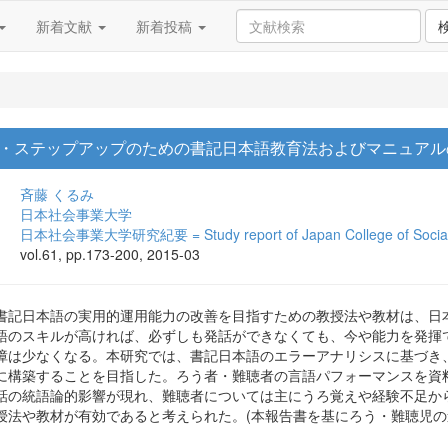
新着文献
新着投稿
・ステップアップのための書記日本語教育法およびマニュアルの
斉藤 くるみ
日本社会事業大学
日本社会事業大学研究紀要 = Study report of Japan College of Social Wor
vol.61, pp.173-200, 2015-03
書記日本語の実用的運用能力の改善を目指すための教授法や教材は、日本
語のスキルが高ければ、必ずしも発話ができなくても、今や能力を発揮
障は少なくなる。本研究では、書記日本語のエラーアナリシスに基づき
に構築することを目指した。ろう者・難聴者の言語パフォーマンスを資
話の統語論的影響が現れ、難聴者については主にうろ覚えや経験不足か
授法や教材が有効であると考えられた。(本報告書を基にろう・難聴児