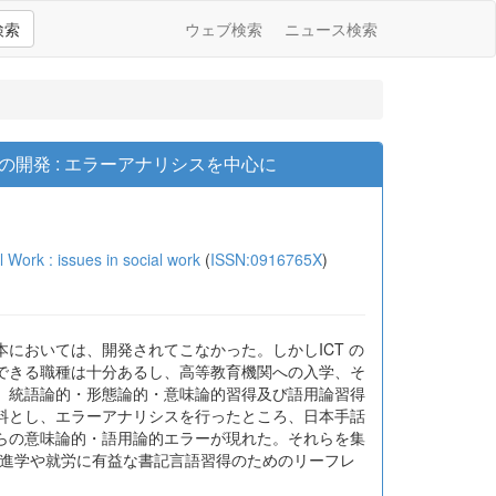
検索
ウェブ検索
ニュース検索
開発 : エラーアナリシスを中心に
k : issues in social work
(
ISSN:0916765X
)
においては、開発されてこなかった。しかしICT の
できる職種は十分あるし、高等教育機関への入学、そ
、統語論的・形態論的・意味論的習得及び語用論習得
料とし、エラーアナリシスを行ったところ、日本手話
らの意味論的・語用論的エラーが現れた。それらを集
の進学や就労に有益な書記言語習得のためのリーフレ