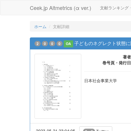
Ceek.jp Altmetrics (α ver.)
文献ランキング
ホーム
文献詳細
子どものネグレクト状態に
2
0
0
0
OA
著者
巻号頁・発行日
日本社会事業大学
2023-05-21 23:04:05