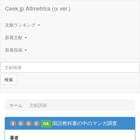
Ceek.jp Altmetrics (α ver.)
文献ランキング
新着文献
新着投稿
検索
ホーム
文献詳細
国語教科書の中のマンガ調査
3
0
0
0
OA
著者