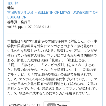
佐野 幹
雑誌
宮城教育大学紀要 = BULLETIN OF MIYAGI UNIVERSITY OF
EDUCATION
巻号頁・発行日
vol.56, pp.11-27, 2022-01-31
本報告は平成29年度告示の学習指導要領に対応した、小・中
学校の国語教科書を対象にマンガがどのように教材化されて
いるのかを調査したものである。調査した内容は、マンガが
使われている教材の種類とマンガに与えられた教育的役割で
ある。調査した結果は項目(「校種」、「出版社と巻」、
「頁」、「教材名」、「マンガの役割」)を立て表にまとめ
た。調査の結果から、次のことを指摘した。 1、「活動のモ
デル・ナビ」と「内容理解の補助」の役割で多用されてい
た。2、マンガそのものが推薦図書に挙げられていた。3、マ
ンガが日本の文化や固有の表現形態として認められ、文章の
題材となっていた。4、読みの対象としてマンガが扱われてい
た。5、物語を作成するためにマンガが活用されていた。
2023-05-14 14:50:17
Twitter
3 + 0