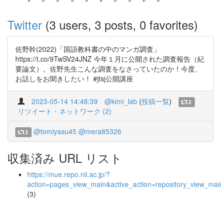
Twitter
(3 users, 3 posts, 0 favorites)
佐野幹(2022)「国語教科書の中のマンガ調査」
https://t.co/9TwSV24JNZ 今年１月に公開された調査報告（紀
要論文）。佐野先生こんな調査をなさっていたのか！今度、
お話しをお聞きしたい！ #jtsj公開講座
2023-05-14 14:48:39
@kimi_lab
(
投稿一覧
)
2
リツイート・ネットワーク (2)
@tomiyasu45
@mera85326
2
収集済み URL リスト
https://mue.repo.nii.ac.jp/?
action=pages_view_main&active_action=repository_view_ma
(3)