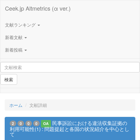
Ceek.jp Altmetrics (α ver.)
文献ランキング
新着文献
新着投稿
検索
ホーム
文献詳細
民事訴訟における違法収集証拠の
2
0
0
0
OA
利用可能性(1) : 問題提起と各国の状況紹介を中心とし
て