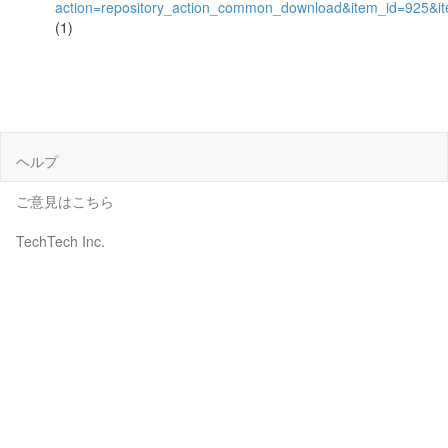
action=repository_action_common_download&item_id=925&it
(1)
ヘルプ
ご意見はこちら
TechTech Inc.