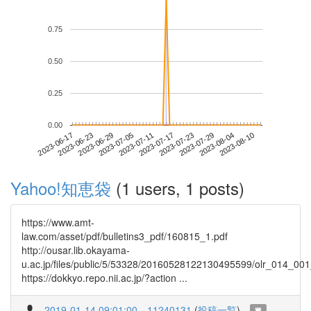
0.75
0.50
0.25
0.00
2023-08-04
2023-06-17
2023-07-05
2023-07-23
2023-08-10
2023-06-23
2023-07-11
2023-07-29
2023-06-29
2023-07-17
Yahoo!知恵袋
(1 users, 1 posts)
https://www.amt-
law.com/asset/pdf/bulletins3_pdf/160815_1.pdf
http://ousar.lib.okayama-
u.ac.jp/files/public/5/53328/20160528122130495599/olr_014_00
https://dokkyo.repo.nii.ac.jp/?action ...
2019-01-14 09:01:00
11240131
(
投稿一覧
)