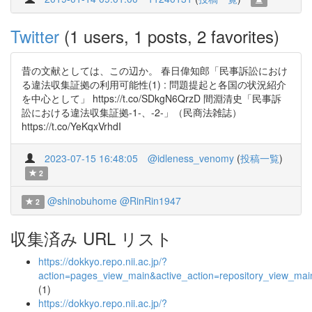
Twitter
(1 users, 1 posts, 2 favorites)
昔の文献としては、この辺か。 春日偉知郎「民事訴訟におけ
る違法収集証拠の利用可能性(1) : 問題提起と各国の状況紹介
を中心として」 https://t.co/SDkgN6QrzD 間淵清史「民事訴
訟における違法収集証拠-1-、-2-」（民商法雑誌）
https://t.co/YeKqxVrhdI
2023-07-15 16:48:05
@idleness_venomy
(
投稿一覧
)
2
@shinobuhome
@RinRin1947
2
収集済み URL リスト
https://dokkyo.repo.nii.ac.jp/?
action=pages_view_main&active_action=repository_view_ma
(1)
https://dokkyo.repo.nii.ac.jp/?