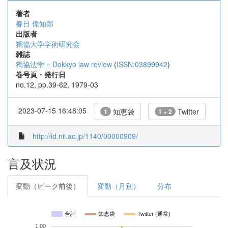
著者
春日 偉知郎
出版者
獨協大学学術研究会
雑誌
獨協法学 = Dokkyo law review
(
ISSN:03899942
)
巻号頁・発行日
no.12, pp.39-62, 1979-03
2023-07-15 16:48:05
知恵袋
Twitter
1
1 + 2
http://id.nii.ac.jp/1140/00000909/
言及状況
変動（ピーク前後）
変動（月別）
分布
合計
知恵袋
Twitter (通常)
1.00