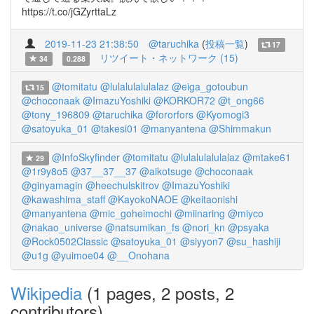
https://t.co/jGZyrttaLz
2019-11-23 21:38:50
@taruchika
(
投稿一覧
)
17
リツイート・ネットワーク (15)
34
0.288
@tomitatu
@lulalulalulalaz
@eiga_gotoubun
15
@choconaak
@ImazuYoshiki
@KORKOR72
@t_ong66
@tony_196809
@taruchika
@fororfors
@Kyomogi3
@satoyuka_01
@takesi01
@manyantena
@Shimmakun
@InfoSkyfinder
@tomitatu
@lulalulalulalaz
@mtake61
29
@1r9y8o5
@37__37__37
@aikotsuge
@choconaak
@ginyamagin
@heechulskitrov
@ImazuYoshiki
@kawashima_staff
@KayokoNAOE
@keitaonishi
@manyantena
@mic_goheimochi
@miinaring
@miyco
@nakao_universe
@natsumikan_fs
@nori_kn
@psyaka
@Rock0502Classic
@satoyuka_01
@siyyon7
@su_hashiji
@u1g
@yuimoe04
@__Onohana
Wikipedia
(1 pages, 2 posts, 2
contributors)