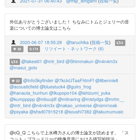
2021-07-31 06:40:43
@frsp_ishigami
(
投稿一覧
)
外伝ありがとうございました！ ちなみにトムとジェリーの音
楽についての博士論文はこちら
2020-06-07 18:55:28
@taruchika
(
投稿一覧
)
5
リツイート・ネットワーク (6)
26
0.174
@takesi01
@mtr_bird
@Shimmakun
@n4n4m3x
6
@masui_goto
@InfoSkyfinder
@7kcixUTaaFhtmFf
@8bennie8
22
@acousticfield
@bluestuck4
@guiro_frog
@hanauta_hunhun
@Ikupopo104
@ishizumi_yuka
@kumppppp
@mbuujdf
@miinaring
@mistydgs
@mrtm__
@mtr_bird
@n4n4m3x
@nakao_universe
@nsmrnoak
@psyaka
@shsd07915218
@soushi7382
@takumumusic
@cQ_Q こちらで上水樽力さんの博士論文が読めます。 「ス
コット・ブラッドリーの映像音楽における描写的技法」