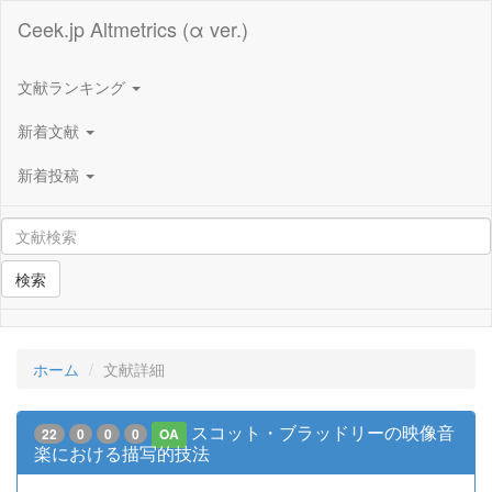
Ceek.jp Altmetrics (α ver.)
文献ランキング
新着文献
新着投稿
検索
ホーム
文献詳細
スコット・ブラッドリーの映像音
22
0
0
0
OA
楽における描写的技法