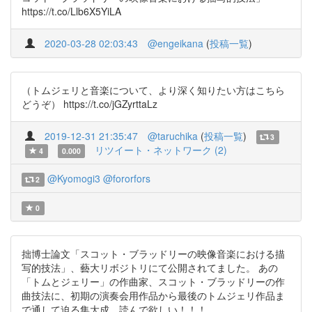
https://t.co/Llb6X5YiLA
2020-03-28 02:03:43
@engeikana
(
投稿一覧
)
（トムジェリと音楽について、より深く知りたい方はこちら
どうぞ） https://t.co/jGZyrttaLz
2019-12-31 21:35:47
@taruchika
(
投稿一覧
)
3
リツイート・ネットワーク (2)
4
0.000
@Kyomogi3
@fororfors
2
0
拙博士論文「スコット・ブラッドリーの映像音楽における描
写的技法」、藝大リボジトリにて公開されてました。 あの
「トムとジェリー」の作曲家、スコット・ブラッドリーの作
曲技法に、初期の演奏会用作品から最後のトムジェリ作品ま
で通して迫る集大成。読んで欲しい！！！