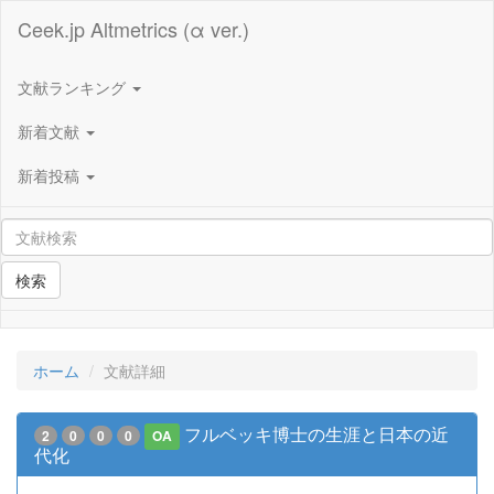
Ceek.jp Altmetrics (α ver.)
文献ランキング
新着文献
新着投稿
検索
ホーム
文献詳細
フルベッキ博士の生涯と日本の近
2
0
0
0
OA
代化