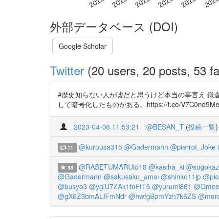
外部データベース (DOI)
Google Scholar
Twitter
(20 users, 20 posts, 53 fa
#歴史知らない人が嘘だと思うけど本当の事言え 鎌
して暗号化したものがある。https://t.co/V7C0nd9Mel htt
2023-04-08 11:53:21
@BESAN_T
(
投稿一覧
)
@kurousa315
@Gadermann
@pierrot_Joke
11
@RASETUMARUto18
@kasiha_ki
@sugokaz
38
@Gadermann
@sakusaku_amai
@shinko11jp
@pie
@busyo3
@ygiU7ZAk1foFfT6
@yurumi861
@Omee
@gX6Z3bmALIFmNdr
@hwfgBpmYzh7k6ZS
@moro