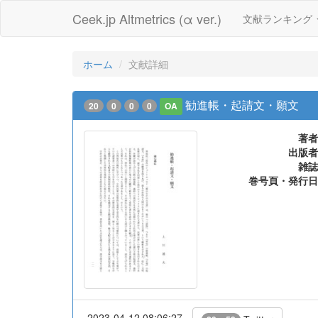
Ceek.jp Altmetrics (α ver.)
文献ランキング
ホーム
文献詳細
勧進帳・起請文・願文
20
0
0
0
OA
著者
出版者
雑誌
巻号頁・発行日
2023-04-12 08:06:27