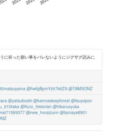
ように祈った願い事をバレないようにジグザグ読みに
5matsuyama
@hwfgBpmYzh7k6ZS
@TAMSONZ
ara
@yatsuboshi
@kamosdeepforest
@tsuyapon
_610taka
@Kuro_historian
@hikaruxyuka
at71569377
@new_horaizunn
@tamaya8901
ONZ