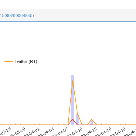
0.15088/00004845
)
Twitter (RT)
2023-04-16
2023-04-19
2023-04
-03-26
2
2023-03-29
2023-04-01
2023-04-04
2023-04-07
2023-04-10
2023-04-13