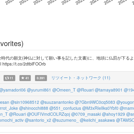
vorites)
倉時代の願文(神仏に対して願い事を記した文書)に、地頭に仏罰が下る
ps://t.co/2dtblFOOrb
リツイート・ネットワーク (11)
11
41
0.391
@yamadori06
@yurumi861
@Omeen_T
@Rouari
@tamaya8901
@194
esan
@sin10968512
@suuzanantonko
@7Gbn9WC0cq5083
@yougon
rrot_Joke
@shinocchi888
@551_confucius
@M3xRIelIks0Ybf0
@mamu
n_T
@Rouari
@OUFIVmdCOLRZqoj
@0709_masaki
@ahoy1929
@am
mochi_activ
@santorio_x2
@suzumeno_
@keiichi_asakawa
@TAMS