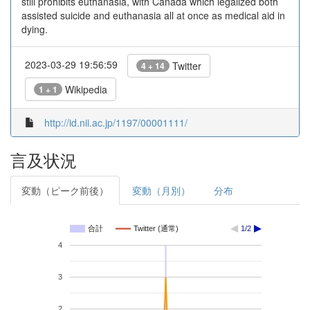
still prohibits euthanasia, with Canada which legalized both
assisted suicide and euthanasia all at once as medical aid in
dying.
2023-03-29 19:56:59
Twitter
4 + 14
Wikipedia
1 + 1
http://id.nii.ac.jp/1197/00001111/
言及状況
変動（ピーク前後）
変動（月別）
分布
合計
Twitter (通常)
1/2
4
3
2