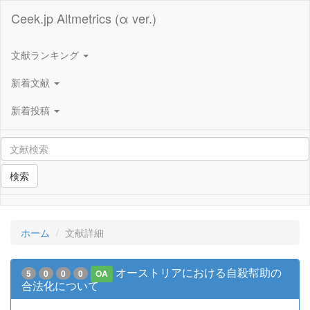
Ceek.jp Altmetrics (α ver.)
文献ランキング
新着文献
新着投稿
検索
ホーム
文献詳細
オーストリアにおける自殺幇助の
5
0
0
0
OA
合法化について