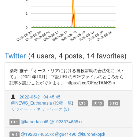
1
0
2022-06-10
2022-04-23
2022-05-11
2022-05-29
2022-06-16
2022-04-29
2022-05-17
2022-06-04
2022-05-05
2022-05-23
Twitter
(4 users, 4 posts, 14 favorites)
柴嵜 雅子 「オーストリアにおける自殺幇助の合法化につい
て」（2021年10月） 下記URLのPDFファイルのところから
記事を読むことができます。 https://t.co/OFczTAAKSm
2022-05-21 04:45:45
@NEWS_Euthanasia
(
投稿一覧
)
3
13
0.192
リツイート・ネットワーク (3)
@kanedaichi6
@1928374655xx
3
@1928374655xx
@g641490
@kuronekojck
9