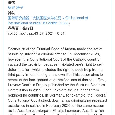
著者
柴嵜 雅子
雑誌
国際研究論叢 : 大阪国際大学紀要 = OIU journal of
international studies
(
ISSN:09153586
)
巻号頁・発行日
vol.35, no.1, pp.43-57, 2021-10-31
Section 78 of the Criminal Code of Austria made the act of
“assisting suicide” a criminal offense. In December 2020,
however, the Constitutional Court of the Catholic country
vacated the provision because it violated one’s right to self-
determination, which includes the right to seek help from a
third party in terminating one’s own life. This paper aims to
examine the background and ramifications of this shift. First,
I review Death in Dignity published by the Austrian Bioethics
Commission in 2015. Then I explore the influences from
neighboring countries. In Germany, for example, the Federal
Constitutional Court struck down a law criminalizing repeated
assistance in suicide in February 2020 for the same reason
as its Austrian counterpart. Finally, I compare Austria which