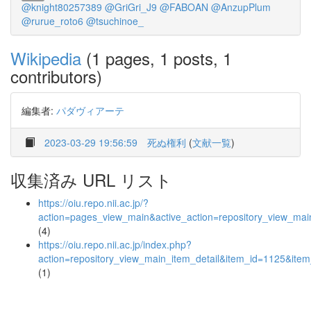
@knight80257389
@GriGri_J9
@FABOAN
@AnzupPlum
@rurue_roto6
@tsuchinoe_
Wikipedia
(1 pages, 1 posts, 1
contributors)
編集者:
パダヴィアーテ
2023-03-29 19:56:59
死ぬ権利
(
文献一覧
)
収集済み URL リスト
https://oiu.repo.nii.ac.jp/?
action=pages_view_main&active_action=repository_view_ma
(4)
https://oiu.repo.nii.ac.jp/index.php?
action=repository_view_main_item_detail&item_id=1125&it
(1)