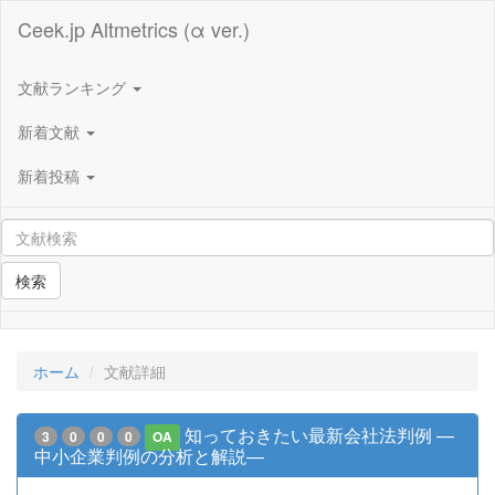
Ceek.jp Altmetrics (α ver.)
文献ランキング
新着文献
新着投稿
検索
ホーム
文献詳細
知っておきたい最新会社法判例 ―
3
0
0
0
OA
中小企業判例の分析と解説―