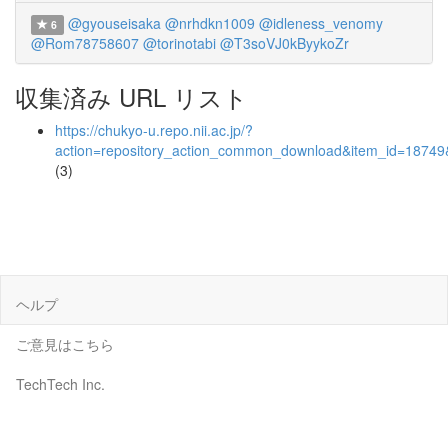
@gyouseisaka
@nrhdkn1009
@idleness_venomy
6
@Rom78758607
@torinotabi
@T3soVJ0kByykoZr
収集済み URL リスト
https://chukyo-u.repo.nii.ac.jp/?
action=repository_action_common_download&item_id=18749&
(3)
ヘルプ
ご意見はこちら
TechTech Inc.