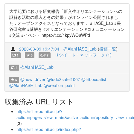
大学紀要における研究報告「新入生オリエンテーションへの
謎解き活動の導入とその効果」がオンライン公開されまし
た．オープンアクセスとなっております． #HASE_Lab #長
谷研究室 #謎解き #オリエンテーション #コミュニケーション
#交流 #イベント https://t.co/4kpyWO6WPd
2023-03-09 19:47:04
@AlanHASE_Lab
(
投稿一覧
)
リツイート・ネットワーク (1)
1
5
0.447
@AlanHASE_Lab
1
@now_driver
@fudo3satei1007
@tribocoatist
5
@AlanHASE_Lab
@creation_paint
収集済み URL リスト
https://sit.repo.nii.ac.jp/?
action=pages_view_main&active_action=repository_view_ma
(3)
https://sit.repo.nii.ac.jp/index.php?