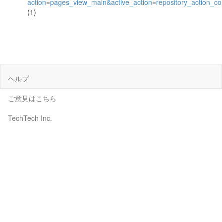
action=pages_view_main&active_action=repository_action_
(1)
ヘルプ
ご意見はこちら
TechTech Inc.