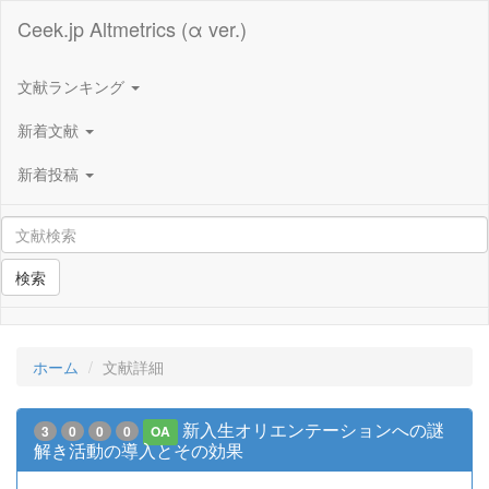
Ceek.jp Altmetrics (α ver.)
文献ランキング
新着文献
新着投稿
検索
ホーム
文献詳細
新入生オリエンテーションへの謎
3
0
0
0
OA
解き活動の導入とその効果