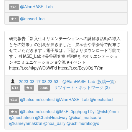
@AlanHASE_Lab
1
@moved_inc
1
研究報告「新入生オリエンテーションへの謎解き活動の導入
とその効果」の別刷が届きました．展示会や学会等で配布さ
せていただきます．電子版は，下記よりダウンロード可能で
す． #HASE_Lab #長谷研究室 #謎解き #オリエンテーショ
ン #コミュニケーション #交流 #イベント
https://t.co/4kpyWO6WPd https://t.co/Ecy3O2RY8n
2023-03-17 08:23:53
@AlanHASE_Lab
(
投稿一覧
)
リツイート・ネットワーク (3)
3
9
0.385
@hatsumeicontest
@AlanHASE_Lab
@mechatech
3
@hatsumeicontest
@MkFL0pghpug1Dyl
@nishj0mm
9
@mechatech
@ChainHeadway
@bisai_matsuura
@kameyamakizai
@noa_daily
@uchimurakogyo