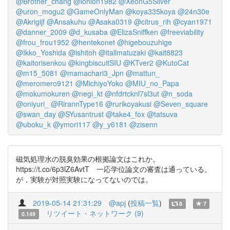
@Brother_chang
@lonlon1982
@XeonG5Silver
@uron_mogu2
@GameOnlyMan
@koya335koya
@24n30e
@Akrigijf
@Ansakuhu
@Asaka0319
@citrus_rih
@cyan1971
@danner_2009
@d_kusaba
@ElizaSniffken
@freeviability
@frou_frou1952
@hentekonet
@higebouzuhige
@Ikko_Yoshida
@ishitoh
@itallmatuzaki
@kait8823
@kaitorisenkou
@kingbiscuitSIU
@KTver2
@KutoCat
@m15_5081
@mamachari3_Jpn
@mattun_
@meromero9121
@MichiyoYoko
@MIU_no_Papa
@mokumokuren
@negi_kt
@nfdrtcknl7sl3ut
@n_soda
@oniyuri_
@RirannType16
@rurikoyakusi
@Seven_square
@swan_day
@SYusantrust
@take4_fox
@tatsuva
@uboku_k
@ymori117
@y_y6181
@zisenn
磁気処理水の脱臭効果の根拠論文はこれか。
https://t.co/6p3lZ6AvtT 一応学位論文の審査は通っている。
が，実験が対照実験になってないのでは。
2019-05-14 21:31:29
@apj
(
投稿一覧
)
8
7
リツイート・ネットワーク (9)
0.149