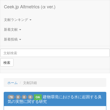
Ceek.jp Altmetrics (α ver.)
文献ランキング
新着文献
新着投稿
検索
ホーム
文献詳細
建物環境における水に起因する臭
78
0
0
0
OA
気の実態に関する研究