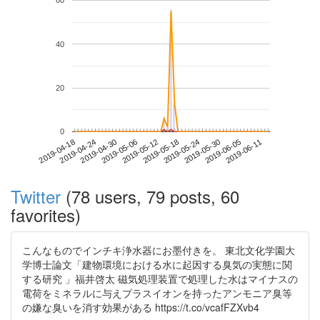
60
40
20
0
2019-06-05
2019-04-18
2019-05-06
2019-05-24
2019-06-11
2019-04-24
2019-05-12
2019-05-30
2019-04-30
2019-05-18
Twitter
(78 users, 79 posts, 60
favorites)
こんなものでインチキ浄水器にお墨付きを。 東北文化学園大
学博士論文「建物環境における水に起因する臭気の実態に関
する研究 」福井啓太 磁気処理装置で処理した水はマイナスの
電荷をミネラルに与えプラスイオンを持ったアンモニア臭等
の嫌な臭いを消す効果がある https://t.co/vcafFZXvb4