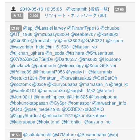
2019-05-16 10:35:05
@konamih
(
投稿一覧
)
66
リツイート・ネットワーク (68)
72
0.200
@apj
@LassieHarvey
@RirannType16
@chuubei
68
@UT_1966
@mizubasyo3004
@seabat707
@kait8823
@24n30e
@freeviability
@mrk3692
@GAK0321
@zisenn
@waverider_hide
@m15_5081
@ikasan_vb
@ujichan_ujihara
@n_soda
@tisihara
@SYusantrust
@XYXoX9kG3FS6tDv
@Dart0537
@tms063
@Housono
@mzkmzk
@paramarin
@winecology
@XeonG5Silver
@Peirce39
@hinokami7053
@yaaky11
@takuramix
@setuko1234
@mattun_
@kawaitasuku2
@GetDatOh
@sobtomk
@0xce
@kouryoupapa
@mamasan_h
@negi_kt
@wanko0101
@namaurako
@kagishi_Mk2
@aratori
@Jem0211
@manchinpiece
@Uriel625
@fusasippona
@bokunokappasan
@GySpr
@romaspqr
@miwachan_info
@U40
@jose_medel1945
@XXREXr7pKfdZAIO
@2iggy5tardust
@mtcedar1972
@kumikokatase
@kaerupapa
@hokutohei
@hirohito_
@suzuno_ne
@sakatahoshi
@47Mature
@Susanohahx
@apj
53