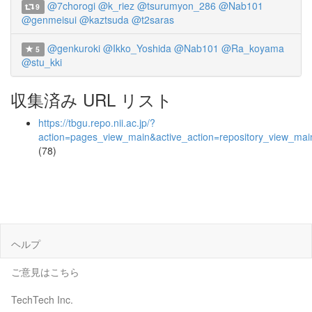
@7chorogi
@k_riez
@tsurumyon_286
@Nab101
9
@genmeisui
@kaztsuda
@t2saras
@genkuroki
@Ikko_Yoshida
@Nab101
@Ra_koyama
5
@stu_kki
収集済み URL リスト
https://tbgu.repo.nii.ac.jp/?
action=pages_view_main&active_action=repository_view_ma
(78)
ヘルプ
ご意見はこちら
TechTech Inc.