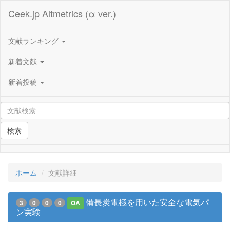
Ceek.jp Altmetrics (α ver.)
文献ランキング
新着文献
新着投稿
検索
ホーム
文献詳細
備長炭電極を用いた安全な電気パ
3
0
0
0
OA
ン実験