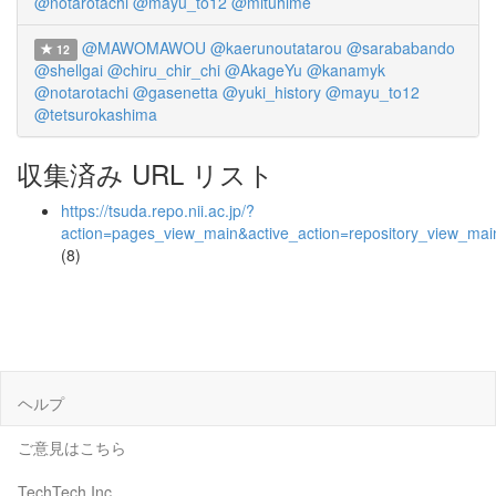
@notarotachi
@mayu_to12
@mituhime
@MAWOMAWOU
@kaerunoutatarou
@sarababando
12
@shellgai
@chiru_chir_chi
@AkageYu
@kanamyk
@notarotachi
@gasenetta
@yuki_history
@mayu_to12
@tetsurokashima
収集済み URL リスト
https://tsuda.repo.nii.ac.jp/?
action=pages_view_main&active_action=repository_view_ma
(8)
ヘルプ
ご意見はこちら
TechTech Inc.