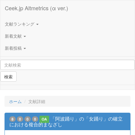
Ceek.jp Altmetrics (α ver.)
文献ランキング
新着文献
新着投稿
検索
ホーム
文献詳細
「阿波踊り」の「女踊り」の確立
8
0
0
0
OA
における複合的まなざし