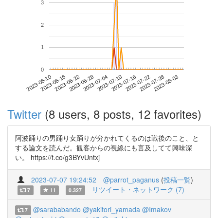
3
2
1
0
2023-07-28
2023-06-10
2023-06-28
2023-07-16
2023-08-03
2023-06-16
2023-07-04
2023-07-22
2023-06-22
2023-07-10
Twitter
(8 users, 8 posts, 12 favorites)
阿波踊りの男踊り女踊りが分かれてくるのは戦後のこと、と
する論文を読んだ。観客からの視線にも言及してて興味深
い。 https://t.co/g3BYvUntxj
2023-07-07 19:24:52
@parrot_paganus
(
投稿一覧
)
リツイート・ネットワーク (7)
7
11
0.327
@sarababando
@yakitori_yamada
@Imakov
7