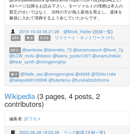
43ページ以降をお読み下さい。モーツァルトの埋葬は本人の
窮乏のせいではなく、当時の方が個人墓地を禁止し、遺体を
麻袋に入れて埋葬するよう命じていたからです。
2019-10-04 06:21:28
@Mock_Hatter
(
投稿一覧
)
リツイート・ネットワーク (11)
9
8
0.114
@senbose
@tareneko_72
@seramuseum
@level_7g
11
@LCW_mofu
@dokon
@kaeru_pyoko1227
@unamuhiduki
@hear_synth
@ninngenngirai
@Halle_sss
@ninngenngirai
@rk965
@S0t4o1n6e
7
@takayuk68109996
@tuketarou
@turukabto3chome
Wikipedia
(3 pages, 4 posts, 2
contributors)
編集者:
訳ワカメ
2023-06-28 19:03:39
リング劇場
(
文献一覧
)