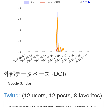
合計
Twitter (通常)
1/2
10.0
7.5
5.0
2.5
0.0
2019-10-24
2019-09-06
2019-09-24
2019-10-12
2019-10-30
2019-09-12
2019-09-30
2019-10-18
2019-09-18
2019-10-06
外部データベース (DOI)
Google Scholar
Twitter
(12 users, 12 posts, 8 favorites)
@ShinyaMatsuura @takuramix https://t.co/TdZp6pDAEz の