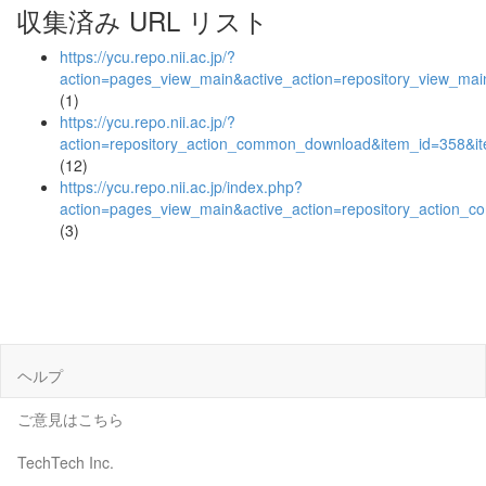
収集済み URL リスト
https://ycu.repo.nii.ac.jp/?
action=pages_view_main&active_action=repository_view_ma
(1)
https://ycu.repo.nii.ac.jp/?
action=repository_action_common_download&item_id=358&it
(12)
https://ycu.repo.nii.ac.jp/index.php?
action=pages_view_main&active_action=repository_action_
(3)
ヘルプ
ご意見はこちら
TechTech Inc.