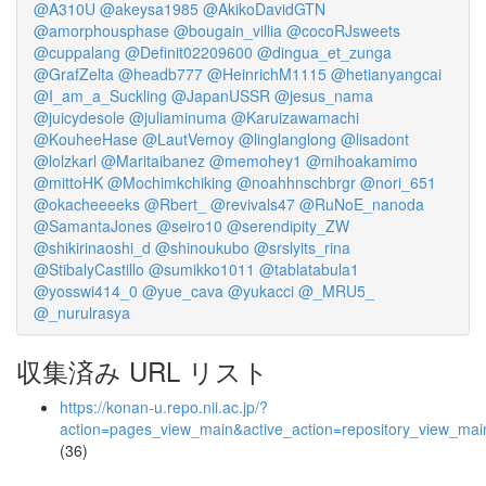
@A310U
@akeysa1985
@AkikoDavidGTN
@amorphousphase
@bougain_villia
@cocoRJsweets
@cuppalang
@Definit02209600
@dingua_et_zunga
@GrafZelta
@headb777
@HeinrichM1115
@hetianyangcai
@I_am_a_Suckling
@JapanUSSR
@jesus_nama
@juicydesole
@juliaminuma
@Karuizawamachi
@KouheeHase
@LautVemoy
@linglanglong
@lisadont
@lolzkarl
@Maritaibanez
@memohey1
@mihoakamimo
@mittoHK
@Mochimkchiking
@noahhnschbrgr
@nori_651
@okacheeeeks
@Rbert_
@revivals47
@RuNoE_nanoda
@SamantaJones
@seiro10
@serendipity_ZW
@shikirinaoshi_d
@shinoukubo
@srslyits_rina
@StibalyCastillo
@sumikko1011
@tablatabula1
@yosswi414_0
@yue_cava
@yukacci
@_MRU5_
@_nurulrasya
収集済み URL リスト
https://konan-u.repo.nii.ac.jp/?
action=pages_view_main&active_action=repository_view_ma
(36)