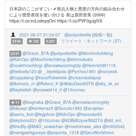
日本語のここがすごい ✔視点人物と恩恵の方向の組み合わせ
により授受表現を使い分ける 表は原田登美 (2006)
https://t.co/xcLcdeyqOm https://t.co/PVF0gJglVX
2021-06-07 21:24:07
@potpotkettle
(
投稿一覧
)
リツイート・ネットワーク (37)
36
122
0.237
@Grace_B7A
@potpotkettle
@Mochimkchiking
37
@KdnOpc
@Mochimkchiking
@shinoukubo
@noahhnschbrgr
@snowiscomingtdy
@HeinrichM1115
@helloelly123
@__lepetitpois
@Pyrrhos1991
@noryeok
@cuppalang
@cocoRJsweets
@creamsodapop
@ikemoto_m
@Rekrut_K
@AkikoDavidGTN
@sky_sk_sc
@kaykatish
@yosswi414_0
@10cumsu
@bognaka
@Grace_B7A
@snowiscomingtdy
71
@kikuepi
@kenkensz9
@Surudo1892
@arujetan
@samu_koii
@legphrat
@KdnOpc
@hacooke93
@skytomo221
@10cumsu
@6DBdKzyxefMd2Td
@dd_enl_
@firedfly
@MAO_sowachan
@meshimase_alex
@mit00042
@nanigashigureya
@poponta_1218
@SaruWorishimo