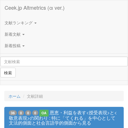
Ceek.jp Altmetrics (α ver.)
文献ランキング
新着文献
新着投稿
検索
ホーム
文献詳細
恩恵・利益を表す<授受表現>と<
36
0
0
0
OA
敬意表現>の関わり : 特に「てくれる」を中心として
文法的側面と社会言語学的側面から見る