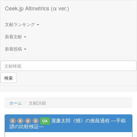
Ceek.jp Altmetrics (α ver.)
文献ランキング
新着文献
新着投稿
検索
ホーム
文献詳細
瀧廉太郎《憾》の推敲過程 ―手稿
2
0
0
0
OA
譜の比較検証―