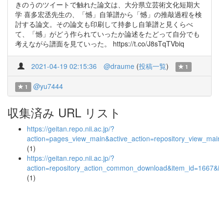
きのうのツイートで触れた論文は、大分県立芸術文化短期大
学 喜多宏丞先生の、「憾」自筆譜から「憾」の推敲過程を検
討する論文。その論文も印刷して持参し自筆譜と見くらべ
て、「憾」がどう作られていったか論述をたどって自分でも
考えながら譜面を見ていった。 https://t.co/J8sTqTVbiq
2021-04-19 02:15:36
@draume
(
投稿一覧
)
1
@yu7444
1
収集済み URL リスト
https://geitan.repo.nii.ac.jp/?
action=pages_view_main&active_action=repository_view_ma
(1)
https://geitan.repo.nii.ac.jp/?
action=repository_action_common_download&item_id=1667&i
(1)