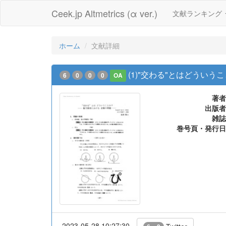
Ceek.jp Altmetrics (α ver.)
文献ランキング
ホーム
文献詳細
(1)"交わる"とはどういう
6
0
0
0
OA
著者
出版者
雑誌
巻号頁・発行日
2023-05-28 10:27:30