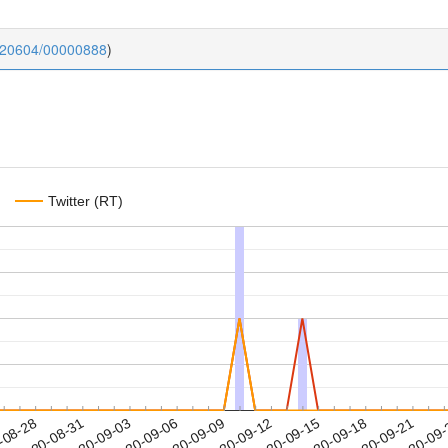
0.20604/00000888
)
Twitter (RT)
2020-09-18
2020-09-21
2020-09
-08-28
2
2020-08-31
2020-09-03
2020-09-06
2020-09-09
2020-09-12
2020-09-15