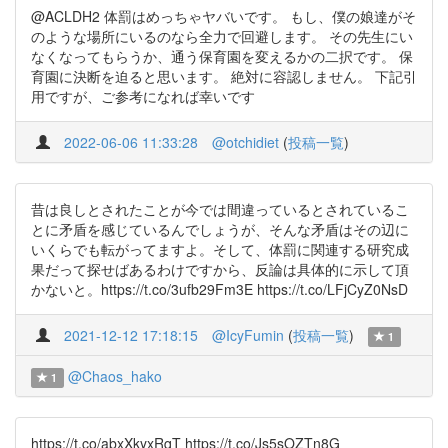
@ACLDH2 体罰はめっちゃヤバいです。 もし、僕の娘達がそ
のような場所にいるのなら全力で回避します。 その先生にい
なくなってもらうか、通う保育園を変えるかの二択です。 保
育園に決断を迫ると思います。 絶対に容認しません。 下記引
用ですが、ご参考になれば幸いです
2022-06-06 11:33:28
@otchidiet
(
投稿一覧
)
昔は良しとされたことが今では間違っているとされているこ
とに矛盾を感じているんでしょうが、そんな矛盾はその辺に
いくらでも転がってますよ。そして、体罰に関連する研究成
果だって探せばあるわけですから、反論は具体的に示して頂
かないと。https://t.co/3ufb29Fm3E https://t.co/LFjCyZ0NsD
2021-12-12 17:18:15
@IcyFumin
(
投稿一覧
)
1
@Chaos_hako
1
https://t.co/abxXkyxRqT https://t.co/Js5sOZTn8G