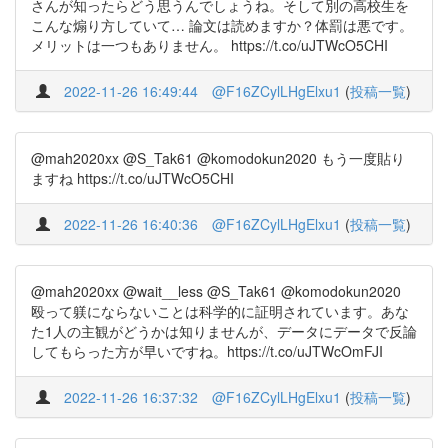
さんが知ったらどう思うんでしょうね。そして別の高校生を
こんな煽り方していて… 論文は読めますか？体罰は悪です。
メリットは一つもありません。 https://t.co/uJTWcO5CHI
2022-11-26 16:49:44
@F16ZCylLHgElxu1
(
投稿一覧
)
@mah2020xx @S_Tak61 @komodokun2020 もう一度貼り
ますね https://t.co/uJTWcO5CHI
2022-11-26 16:40:36
@F16ZCylLHgElxu1
(
投稿一覧
)
@mah2020xx @wait__less @S_Tak61 @komodokun2020
殴って躾にならないことは科学的に証明されています。あな
た1人の主観がどうかは知りませんが、データにデータで反論
してもらった方が早いですね。https://t.co/uJTWcOmFJI
2022-11-26 16:37:32
@F16ZCylLHgElxu1
(
投稿一覧
)