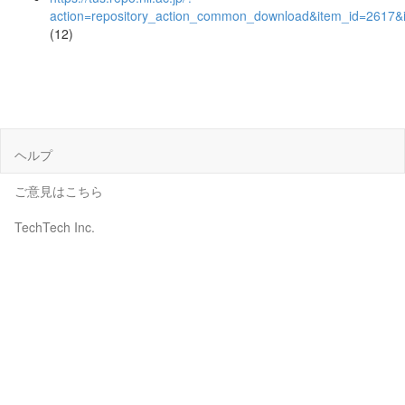
action=repository_action_common_download&item_id=2617&i
(12)
ヘルプ
ご意見はこちら
TechTech Inc.