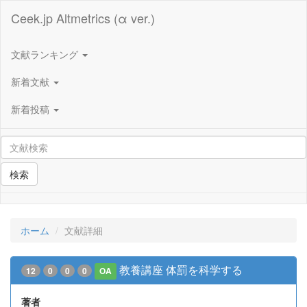
Ceek.jp Altmetrics (α ver.)
文献ランキング
新着文献
新着投稿
検索
ホーム
文献詳細
教養講座 体罰を科学する
12
0
0
0
OA
著者