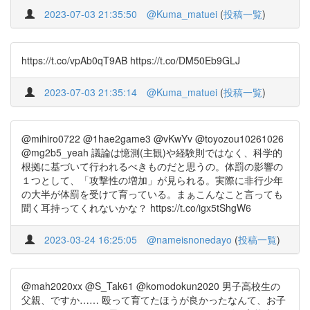
2023-07-03 21:35:50
@Kuma_matuei
(
投稿一覧
)
https://t.co/vpAb0qT9AB https://t.co/DM50Eb9GLJ
2023-07-03 21:35:14
@Kuma_matuei
(
投稿一覧
)
@mihiro0722 @1hae2game3 @vKwYv @toyozou10261026
@mg2b5_yeah 議論は憶測(主観)や経験則ではなく、科学的
根拠に基づいて行われるべきものだと思うの。体罰の影響の
１つとして、「攻撃性の増加」が見られる。実際に非行少年
の大半が体罰を受けて育っている。まぁこんなこと言っても
聞く耳持ってくれないかな？ https://t.co/igx5tShgW6
2023-03-24 16:25:05
@nameisnonedayo
(
投稿一覧
)
@mah2020xx @S_Tak61 @komodokun2020 男子高校生の
父親、ですか…… 殴って育てたほうが良かったなんて、お子